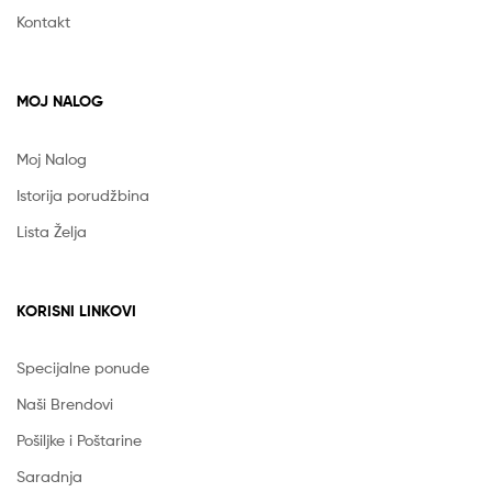
Kontakt
MOJ NALOG
Moj Nalog
Istorija porudžbina
Lista Želja
KORISNI LINKOVI
Specijalne ponude
Naši Brendovi
Pošiljke i Poštarine
Saradnja