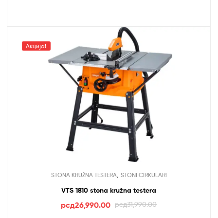
рсд28,990.00.
Акција!
,
STONA KRUŽNA TESTERA
STONI CIRKULARI
VTS 1810 stona kružna testera
Оригинална
Тренутна
рсд
26,990.00
рсд
31,990.00
цена
цена