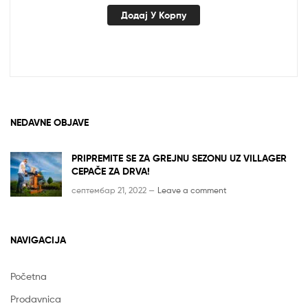
је
је:
Додај У Корпу
била:
рсд26,990.00.
рсд31,990.00.
NEDAVNE OBJAVE
PRIPREMITE SE ZA GREJNU SEZONU UZ VILLAGER
CEPAČE ZA DRVA!
септембар 21, 2022 —
Leave a comment
NAVIGACIJA
Početna
Prodavnica