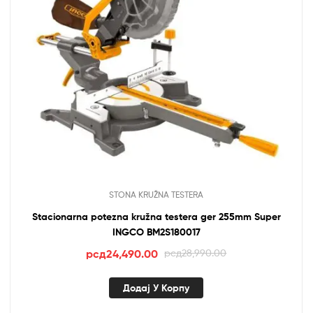
STONA KRUŽNA TESTERA
Stacionarna potezna kružna testera ger 255mm Super
INGCO BM2S180017
Оригинална
Тренутна
рсд
24,490.00
рсд
28,990.00
цена
цена
је
је:
Додај У Корпу
била:
рсд24,490.00.