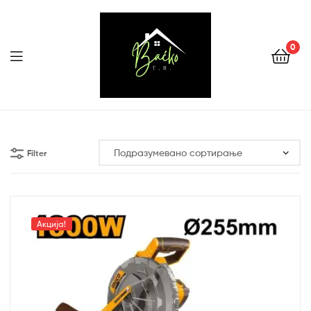
0
Menu
Tehnika
Backo
Filter
Sombor
Акција!