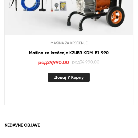
MAŠINA ZA KREČENJE
Mašina za krečenje KZUBR KDM-B1-990
Оригинална
Тренутна
рсд
29,990.00
рсд
34,990.00
цена
цена
је
је:
Додај У Корпу
била:
рсд29,990.00.
рсд34,990.00.
NEDAVNE OBJAVE