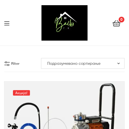
0
Menu
Tehnika
Backo
Filter
Sombor
Акција!