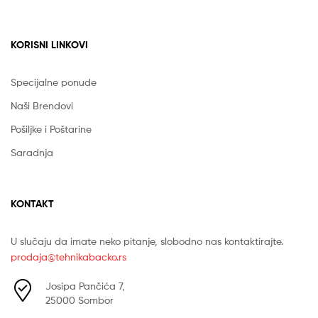
KORISNI LINKOVI
Specijalne ponude
Naši Brendovi
Pošiljke i Poštarine
Saradnja
KONTAKT
U slučaju da imate neko pitanje, slobodno nas kontaktirajte.
prodaja@tehnikabacko.rs
Josipa Pančića 7,
25000 Sombor