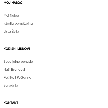
MOJ NALOG
Moj Nalog
Istorija porudžbina
Lista Želja
KORISNI LINKOVI
Specijalne ponude
Naši Brendovi
Pošiljke i Poštarine
Saradnja
KONTAKT