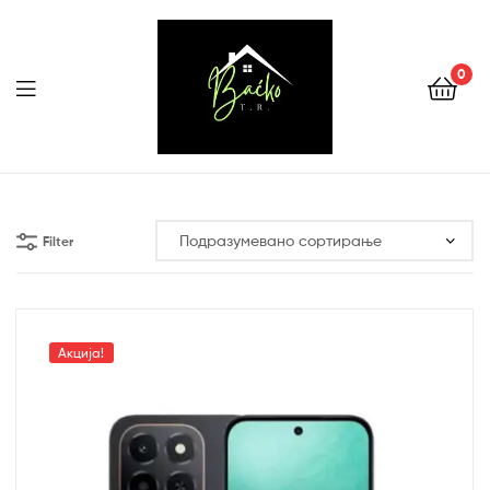
0
Menu
Tehnika
Backo
Filter
Sombor
Акција!