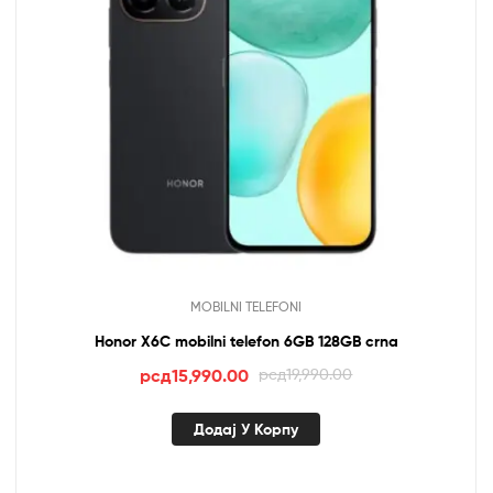
MOBILNI TELEFONI
Honor X6C mobilni telefon 6GB 128GB crna
Оригинална
Тренутна
рсд
15,990.00
рсд
19,990.00
цена
цена
је
је:
Додај У Корпу
била:
рсд15,990.00.
рсд19,990.00.