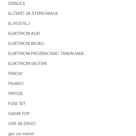
DIZALICE
EL.ČEKIĆ ZA ŠTEMOVANJE
EL.ROSTILJ
ELEKTRICNI ALAT
ELEKTRICNI BICIKLI
ELEKTRICNI PROZRACIVAC TRAVNJAKA
ELEKTRICNI SKUTERI
FENOVI
FIGARO
FRITEZE
FUSE SET
GASNI TOP
GER ZA DRVO
ger za metal