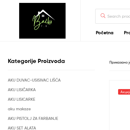
Search
for:
Početna
Pr
Tehnika
Backo
Kategorije Proizvoda
Приказано ј
Sombor
AKU DUVAC-USISIVAC LIŠĆA
Prodavnica
alata
AKU LISIČARKA
i
Акциј
tehnike
AKU LISICARKE
aku makaze
AKU PISTOLJ ZA FARBANJE
AKU SET ALATA