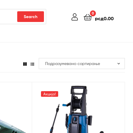
0
Search
рсд
0.00
Акција!