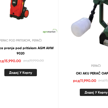
,
PERAC POD PRITISKOM
PERAČI
za pranje pod pritiskom AGM AHW
9020
Оригинална
Тренутна
сд
15,990.00
рсд
19,990.00
PERAČI
цена
цена
је
је:
Додај У Корпу
OKI AKU PERAČ OA
била:
рсд15,990.00.
Ориги
Трену
рсд
11,990.00
рсд
13
рсд19,990.00.
цена
цена
је
је:
Додај У Корпу
била:
рсд11,
рсд13,