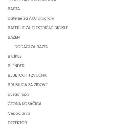
BASTA
baterije za AKU program
BATERIJE ZA ELEKTRIČNE BICIKLE
BAZEN
DODACI ZA BAZEN
BICIKLE
BLENDERI
BLUETOOTH ZVUČNIK
BRUSILICA ZA ZIDOVE
bušač rupa
ČEONA KOSAČICA
Cepač drva
DETEKTOR