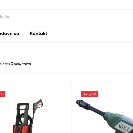
odavnica
Kontakt
е свих 3 резултата
а!
Акција!