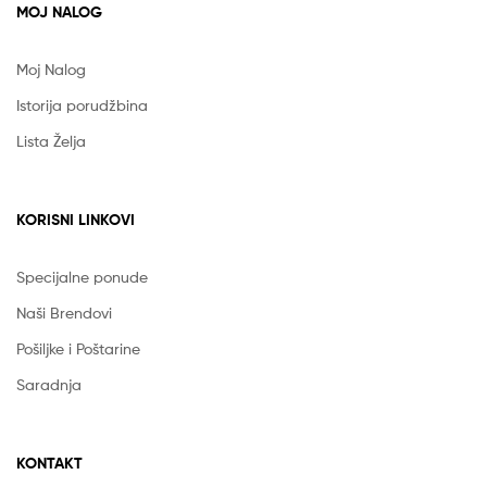
MOJ NALOG
Moj Nalog
Istorija porudžbina
Lista Želja
KORISNI LINKOVI
Specijalne ponude
Naši Brendovi
Pošiljke i Poštarine
Saradnja
KONTAKT