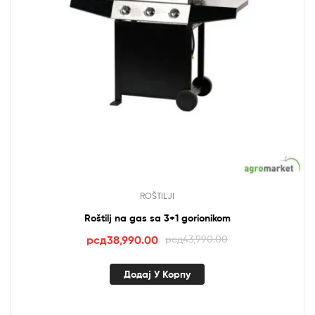
ROŠTILJI
Roštilj na gas sa 3+1 gorionikom
Оригинална
Тренутна
рсд
38,990.00
рсд
43,990.00
цена
цена
је
је:
Додај У Корпу
била:
рсд38,990.00.
рсд43,990.00.