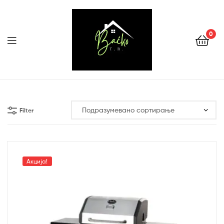
0
Menu
Tehnika
Backo
Filter
Sombor
Акција!