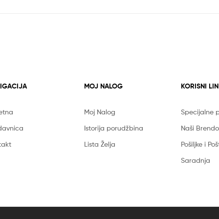
IGACIJA
MOJ NALOG
KORISNI LI
etna
Moj Nalog
Specijalne
davnica
Istorija porudžbina
Naši Brendo
takt
Lista Želja
Pošiljke i Po
Saradnja