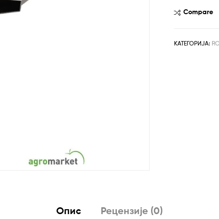
била:
рсд38,9
sa
Compare
рсд43,9
3+1
gorionikom
количина
КАТЕГОРИЈА:
RO
Опис
Рецензије (0)