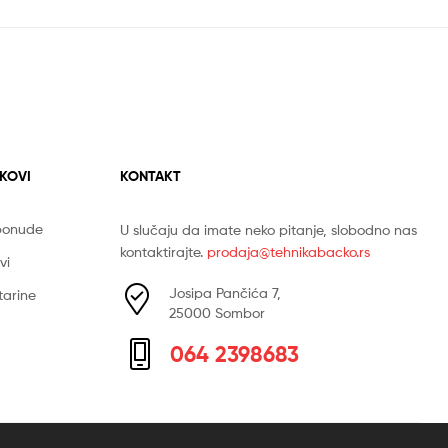
NKOVI
KONTAKT
 ponude
U slučaju da imate neko pitanje, slobodno nas
kontaktirajte.
prodaja@tehnikabacko.rs
vi
Josipa Pančića 7,
štarine
25000 Sombor
064 2398683