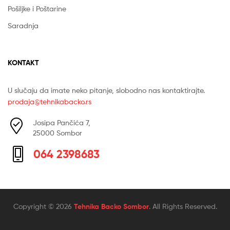
Pošiljke i Poštarine
Saradnja
KONTAKT
U slučaju da imate neko pitanje, slobodno nas kontaktirajte.
prodaja@tehnikabacko.rs
Josipa Pančića 7,
25000 Sombor
064 2398683
Copyright © 2026
Tehnika Backo Sombor
. All Rights Reserved.