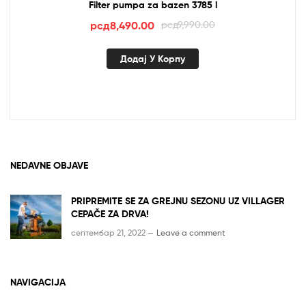
Filter pumpa za bazen 3785 l
Оригинална
Тренутна
рсд
8,490.00
рсд
9,990.00
цена
цена
је
је:
Додај У Корпу
била:
рсд8,490.00.
рсд9,990.00.
NEDAVNE OBJAVE
PRIPREMITE SE ZA GREJNU SEZONU UZ VILLAGER
CEPAČE ZA DRVA!
септембар 21, 2022 —
Leave a comment
NAVIGACIJA