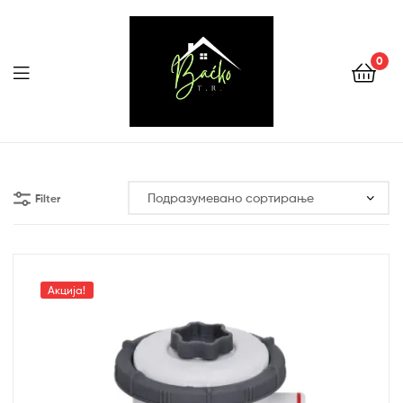
0
Menu
Tehnika
Backo
Filter
Sombor
Акција!