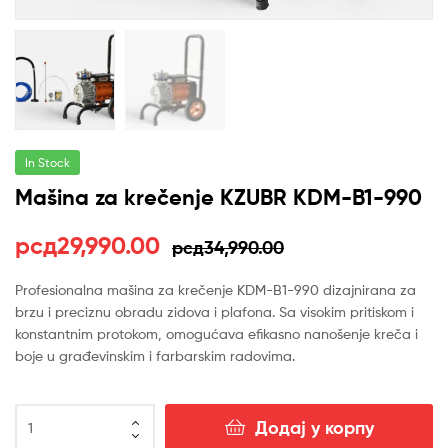
In Stock
Mašina za krečenje KZUBR KDM-B1-990
Оригинална
Тренутна
рсд
29,990.00
рсд
34,990.00
цена
цена
Profesionalna mašina za krečenje KDM-B1-990 dizajnirana za
brzu i preciznu obradu zidova i plafona. Sa visokim pritiskom i
је
је:
konstantnim protokom, omogućava efikasno nanošenje kreča i
била:
рсд29,990.00.
boje u građevinskim i farbarskim radovima.
рсд34,990.00.
Mašina
Додај у корпу
za