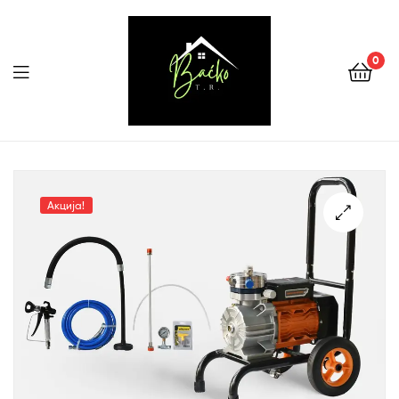
0
Menu
Tehnika
Backo
Акција!
Sombor