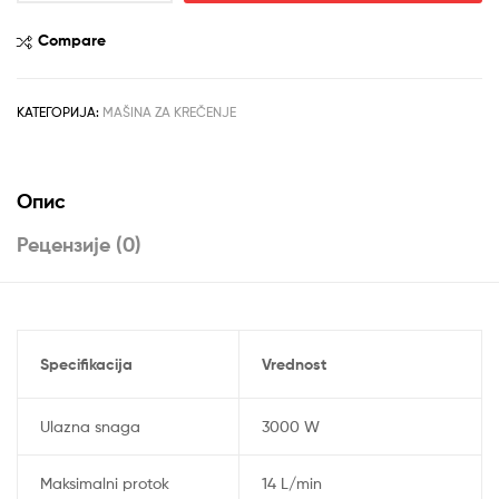
krečenje
KZUBR
Compare
KDM-
B1-
990
КАТЕГОРИЈА:
MAŠINA ZA KREČENJE
количина
Опис
Рецензије (0)
Specifikacija
Vrednost
Ulazna snaga
3000 W
Maksimalni protok
14 L/min