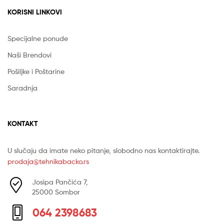
KORISNI LINKOVI
Specijalne ponude
Naši Brendovi
Pošiljke i Poštarine
Saradnja
KONTAKT
U slučaju da imate neko pitanje, slobodno nas kontaktirajte.
prodaja@tehnikabacko.rs
Josipa Pančića 7,
25000 Sombor
064 2398683