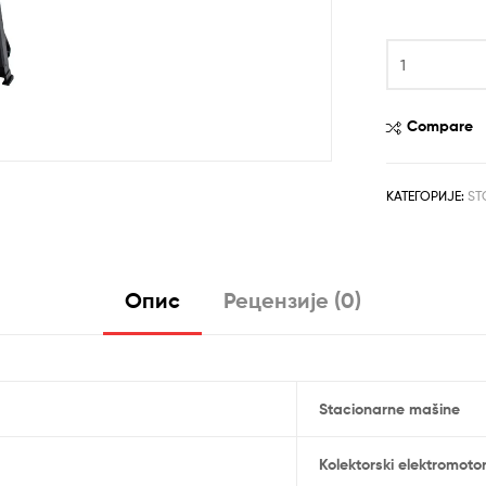
рсд31,99
VTS
1810
stona
kružna
Compare
testera
количина
КАТЕГОРИЈЕ:
ST
Опис
Рецензије (0)
Stacionarne mašine
Kolektorski elektromoto