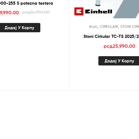
00-255 S potezna testera
Оригинална
Тренутна
19,990.00
рсд
24,990.00
цена
цена
,
,
Alati
CIRKULARI
STONI CIR
је
је:
Додај У Корпу
била:
рсд19,990.00.
Stoni Cirkular TC-TS 2025/2
рсд24,990.00.
рсд
25,990.00
Додај У Корпу