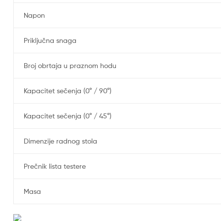
Napon
Priključna snaga
Broj obrtaja u praznom hodu
Kapacitet sečenja (0° / 90°)
Kapacitet sečenja (0° / 45°)
Dimenzije radnog stola
Prečnik lista testere
Masa