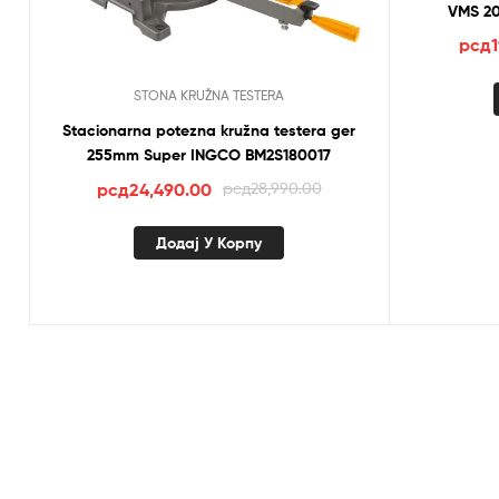
VMS 20
рсд
STONA KRUŽNA TESTERA
Stacionarna potezna kružna testera ger
255mm Super INGCO BM2S180017
Оригинална
Тренутна
рсд
24,490.00
рсд
28,990.00
цена
цена
је
је:
Додај У Корпу
била:
рсд24,490.00.
рсд28,990.00.