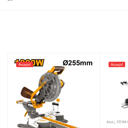
Акција!
Акција!
,
Alati
STONI 