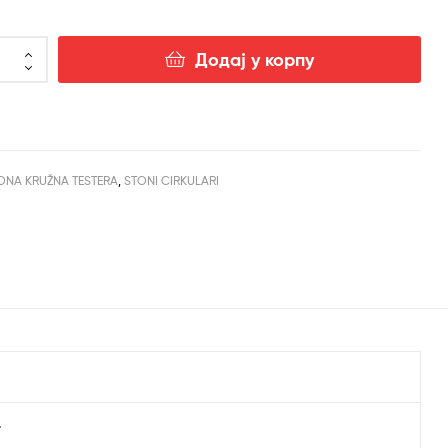
0.00.
Додај у корпу
ONA KRUŽNA TESTERA
,
STONI CIRKULARI
r