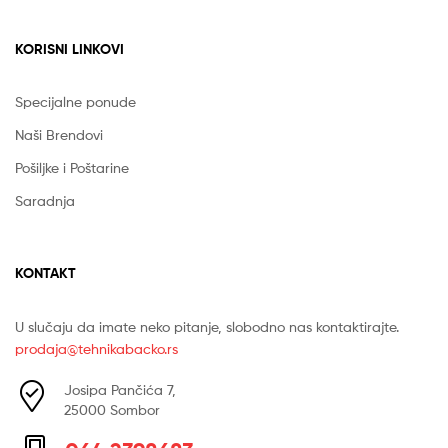
KORISNI LINKOVI
Specijalne ponude
Naši Brendovi
Pošiljke i Poštarine
Saradnja
KONTAKT
U slučaju da imate neko pitanje, slobodno nas kontaktirajte.
prodaja@tehnikabacko.rs
Josipa Pančića 7,
25000 Sombor