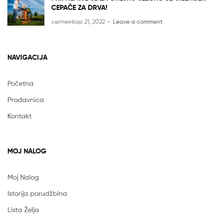
CEPAČE ZA DRVA!
септембар 21, 2022 —
Leave a comment
NAVIGACIJA
Početna
Prodavnica
Kontakt
MOJ NALOG
Moj Nalog
Istorija porudžbina
Lista Želja