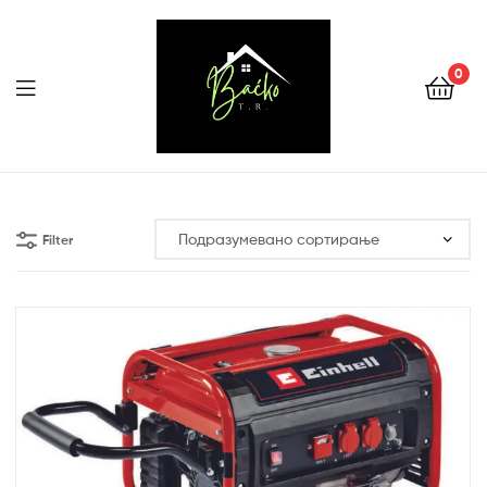
0
Menu
Tehnika
Backo
Filter
Sombor