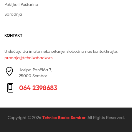
Pošiljke i Poštarine
Saradnja
KONTAKT
U slučaju da imate neko pitanje, slobodno nas kontaktirajte.
prodaja@tehnikabacko.rs
Josipa Pančića 7,
25000 Sombor
064 2398683
Copyright © 2026
Tehnika Backo Sombor
. All Rights Reserved.