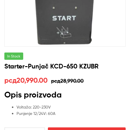
In Stock
Starter-Punjač KCD-650 KZUBR
Оригинална
Тренутна
рсд
20,990.00
рсд
28,990.00
цена
цена
Opis proizvoda
је
је:
Voltaža: 220-230V
била:
рсд20,990.00.
Punjenje 12/24V: 60A
рсд28,990.00.