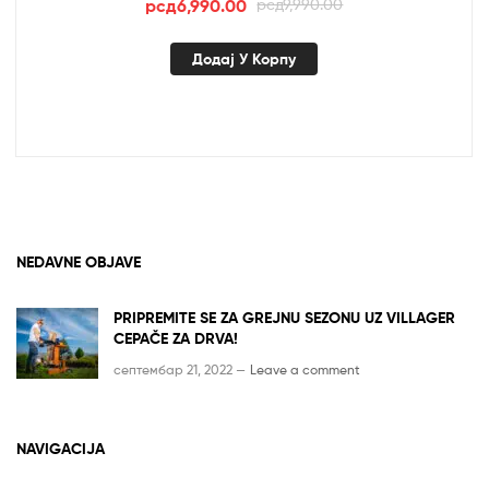
Оригинална
Тренутна
рсд
6,990.00
рсд
9,990.00
цена
цена
је
је:
Додај У Корпу
била:
рсд6,990.00.
рсд9,990.00.
NEDAVNE OBJAVE
PRIPREMITE SE ZA GREJNU SEZONU UZ VILLAGER
CEPAČE ZA DRVA!
септембар 21, 2022 —
Leave a comment
NAVIGACIJA