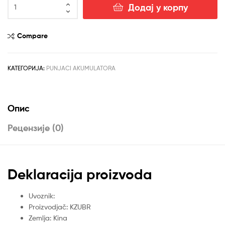
Starter-
Додај у корпу
Punjač
KCD-
650
Compare
KZUBR
количина
КАТЕГОРИЈА:
PUNJACI AKUMULATORA
Опис
Рецензије (0)
Deklaracija proizvoda
Uvoznik:
Proizvodjač: KZUBR
Zemlja: Kina