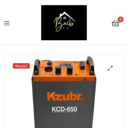
0
Menu
Tehnika
Backo
Акција!
Sombor