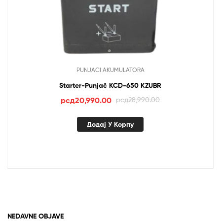
PUNJACI AKUMULATORA
Starter-Punjač KCD-650 KZUBR
Оригинална
Тренутна
рсд
20,990.00
рсд
28,990.00
цена
цена
је
је:
Додај У Корпу
била:
рсд20,990.00.
рсд28,990.00.
NEDAVNE OBJAVE