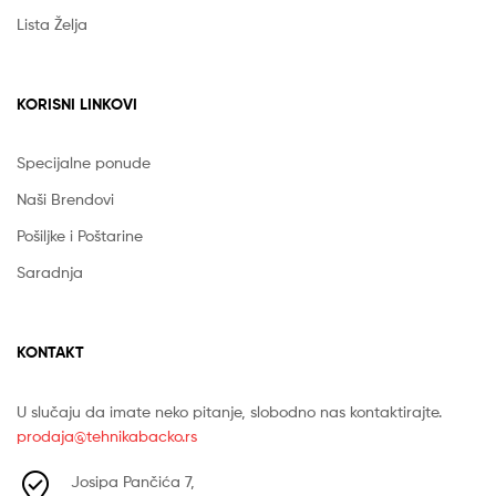
Lista Želja
KORISNI LINKOVI
Specijalne ponude
Naši Brendovi
Pošiljke i Poštarine
Saradnja
KONTAKT
U slučaju da imate neko pitanje, slobodno nas kontaktirajte.
prodaja@tehnikabacko.rs
Josipa Pančića 7,