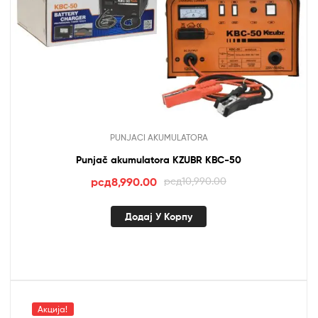
PUNJACI AKUMULATORA
Punjač akumulatora KZUBR KBC-50
Оригинална
Тренутна
рсд
8,990.00
рсд
10,990.00
цена
цена
је
је:
Додај У Корпу
била:
рсд8,990.00.
рсд10,990.00.
Акција!