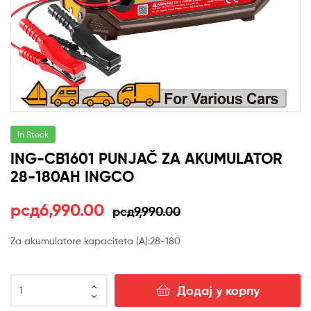
In Stock
ING-CB1601 PUNJAČ ZA AKUMULATOR
28-180AH INGCO
Оригинална
Тренутна
рсд
6,990.00
рсд
9,990.00
цена
цена
Za akumulatore kapaciteta (A):28-180
је
је:
ING-
била:
рсд6,990.00.
Додај у корпу
CB1601