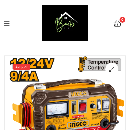
0
Menu
Tehnika
Backo
Акција!
Sombor