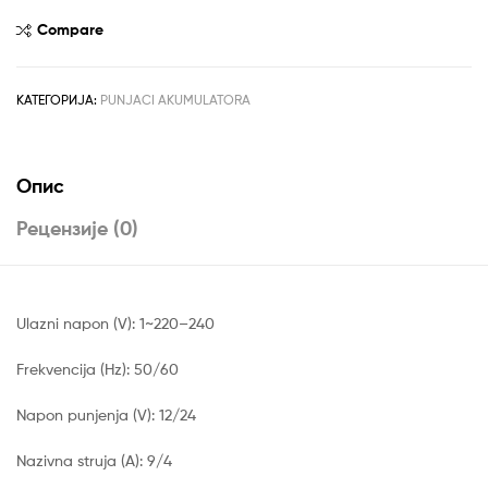
рсд9,990.00.
PUNJAČ
ZA
Compare
AKUMULATOR
28-
180AH
КАТЕГОРИЈА:
PUNJACI AKUMULATORA
INGCO
количина
Опис
Рецензије (0)
Ulazni napon (V): 1~220–240
Frekvencija (Hz): 50/60
Napon punjenja (V): 12/24
Nazivna struja (A): 9/4