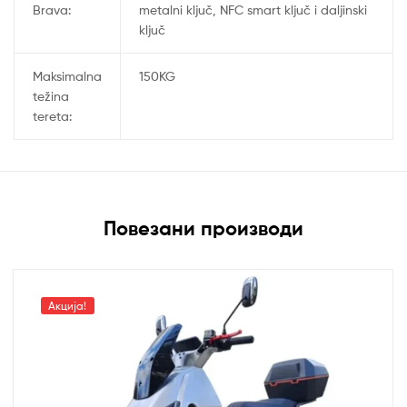
Brava:
metalni ključ, NFC smart ključ i daljinski
ključ
Maksimalna
150KG
težina
tereta:
Повезани производи
Акција!