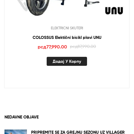
ELEKTRICNI SKUTERI
COLOSSUS Elektični bicikl plavi UNU
Оригинална
Тренутна
рсд
77,990.00
рсд
87,990.00
цена
цена
је
је:
Додај У Корпу
била:
рсд77,990.00.
рсд87,990.00.
NEDAVNE OBJAVE
PRIPREMITE SE ZA GREJNU SEZONU UZ VILLAGER