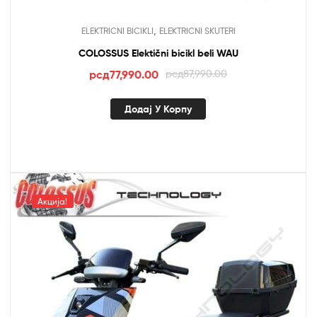
,
ELEKTRICNI BICIKLI
ELEKTRICNI SKUTERI
COLOSSUS Elektični bicikl beli WAU
Оригинална
Тренутна
рсд
77,990.00
рсд
87,990.00
цена
цена
је
је:
Додај У Корпу
била:
рсд77,990.00.
рсд87,990.00.
Акција!