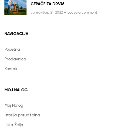
CEPAČE ZA DRVA!
септембар 21, 2022 —
Leave a comment
NAVIGACIJA
Početna
Prodavnica
Kontakt
MOJ NALOG
Moj Nalog
Istorija porudžbina
Lista Želja