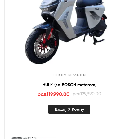
ELEKTRICNI SKUTERI
HULK (sa BOSCH motorom)
Оригинална
Тренутна
рсд
119,990.00
рсд
129,990.00
цена
цена
је
је:
Додај У Корпу
била:
рсд119,990.00.
рсд129,990.00.