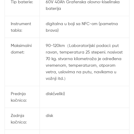
Tip baterie:
60V 40Ah Grafenska olovno-kiselinska
baterija
Instrument
digitalna u boji sa NFC-om (pametna
tabla:
brava)
Maksimalni
90-120km（Laboratorijski podaci: put
domet:
ravan, temperatura 25 stepeni. nosivost
70 kg. stvarna kilometraža je određena
vremenom, temperaturom, otporom
vetra, uslovima na putu, navikama u
vožnji itd.）
Prednja
disk(veliki)
kočnica:
Zadnja
disk
kočnica: