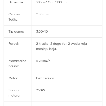
Dimenzije:
180cm*75cm*108cm
Osnova
1150 mm
Točka:
Tip gume:
3.00-10
Farovi:
2 kratka, 2 duga far. 2 svetla koja
menjaju boju.
Maksimalna
≤ 25km/h
brzina:
Motor:
bez četkica
Snaga
250W
motora: