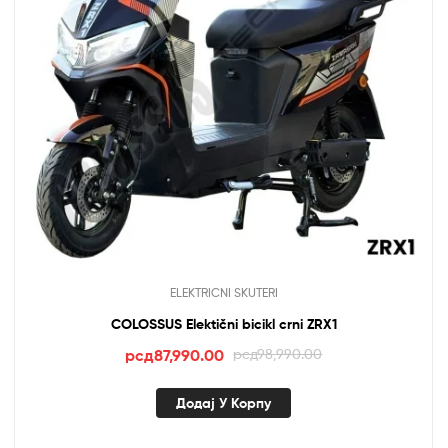
ELEKTRICNI SKUTERI
COLOSSUS Elektični bicikl crni ZRX1
Оригинална
Тренутна
рсд
87,990.00
рсд
98,990.00
цена
цена
је
је:
Додај У Корпу
била:
рсд87,990.00.