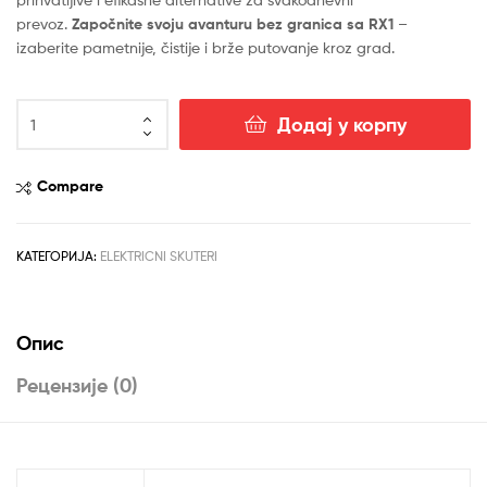
prevoz.
Započnite svoju avanturu bez granica sa RX1
–
izaberite pametnije, čistije i brže putovanje kroz grad.
RX1
Додај у корпу
(sa
BOSCH
motorom)2026
Compare
ELEKTRIČNI
SKUTER
количина
КАТЕГОРИЈА:
ELEKTRICNI SKUTERI
Опис
Рецензије (0)