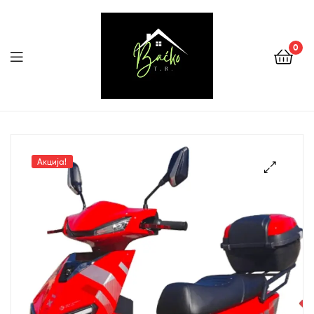
0
Menu
Tehnika
Backo
Акција!
Sombor