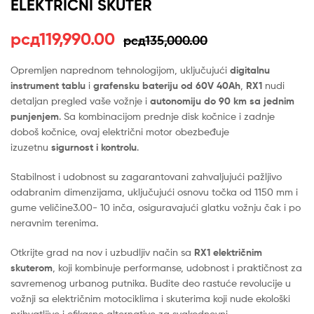
ELEKTRIČNI SKUTER
Оригинална
Тренутна
рсд
119,990.00
рсд
135,000.00
цена
цена
Opremljen naprednom tehnologijom, uključujući
digitalnu
instrument tablu
i
grafensku bateriju od 60V 40Ah
,
RX1
nudi
је
је:
detaljan pregled vaše vožnje i
autonomiju do 90 km sa jednim
била:
рсд119,990.00.
punjenjem
. Sa kombinacijom prednje disk kočnice i zadnje
doboš kočnice, ovaj električni motor obezbeđuje
рсд135,000.00.
izuzetnu
sigurnost i kontrolu
.
Stabilnost i udobnost su zagarantovani zahvaljujući pažljivo
odabranim dimenzijama, uključujući osnovu točka od 1150 mm i
gume veličine3.00- 10 inča, osiguravajući glatku vožnju čak i po
neravnim terenima.
Otkrijte grad na nov i uzbudljiv način sa
RX1 električnim
skuterom
, koji kombinuje performanse, udobnost i praktičnost za
savremenog urbanog putnika. Budite deo rastuće revolucije u
vožnji sa električnim motociklima i skuterima koji nude ekološki
prihvatljive i efikasne alternative za svakodnevni