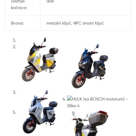
Zadnja
disk
kočnica:
Brava:
metalni ključ, NFC smart ključ