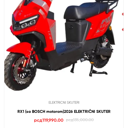
ELEKTRICNI SKUTERI
RX1 (sa BOSCH motorom)2026 ELEKTRIČNI SKUTER
Оригинална
Тренутна
рсд
119,990.00
рсд
135,000.00
цена
цена