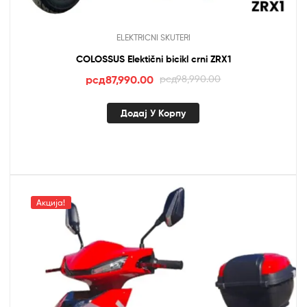
ELEKTRICNI SKUTERI
COLOSSUS Elektični bicikl crni ZRX1
Оригинална
Тренутна
рсд
87,990.00
рсд
98,990.00
цена
цена
је
је:
Додај У Корпу
била:
рсд87,990.00.
рсд98,990.00.
Акција!