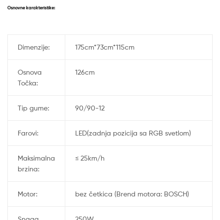
Osnovne karakteristike:
Dimenzije:
175cm*73cm*115cm
Osnova
126cm
Točka:
Tip gume:
90/90-12
Farovi:
LED(zadnja pozicija sa RGB svetlom)
Maksimalna
≤ 25km/h
brzina:
Motor:
bez četkica (Brend motora: BOSCH)
Snaga
250W