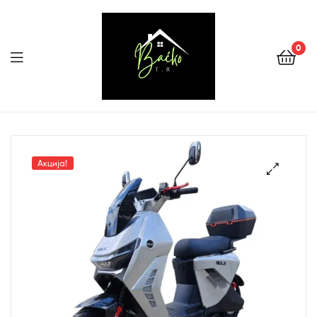
0
Menu
Tehnika
Backo
Акција!
Sombor