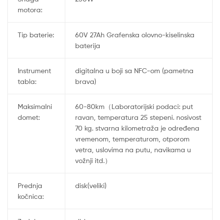
motora:
Tip baterie:
60V 27Ah Grafenska olovno-kiselinska
baterija
Instrument
digitalna u boji sa NFC-om (pametna
tabla:
brava)
Maksimalni
60-80km（Laboratorijski podaci: put
domet:
ravan, temperatura 25 stepeni. nosivost
70 kg. stvarna kilometraža je određena
vremenom, temperaturom, otporom
vetra, uslovima na putu, navikama u
vožnji itd.）
Prednja
disk(veliki)
kočnica: