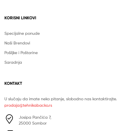
KORISNI LINKOVI
Specijalne ponude
Naši Brendovi
Pošiljke i Poštarine
Saradnja
KONTAKT
U slučaju da imate neko pitanje, slobodno nas kontaktirajte.
prodaja@tehnikabacko.rs
Josipa Pančića 7,
25000 Sombor