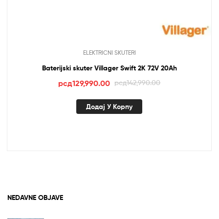
ELEKTRICNI SKUTERI
Baterijski skuter Villager Swift 2K 72V 20Ah
Оригинална
Тренутна
рсд
129,990.00
рсд
142,990.00
цена
цена
је
је:
Додај У Корпу
била:
рсд129,990.00.
рсд142,990.00.
NEDAVNE OBJAVE