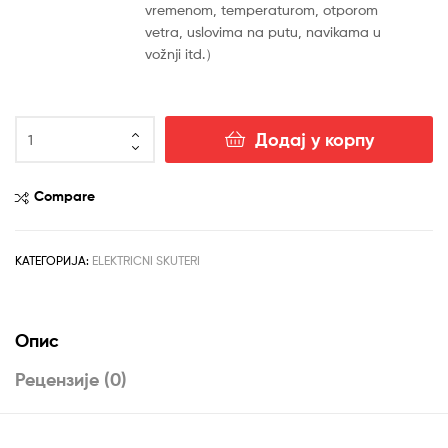
vremenom, temperaturom, otporom
рсд129,990.00.
vetra, uslovima na putu, navikama u
vožnji itd.）
HULK
Додај у корпу
(sa
BOSCH
motorom)
Compare
количина
КАТЕГОРИЈА:
ELEKTRICNI SKUTERI
Опис
Рецензије (0)