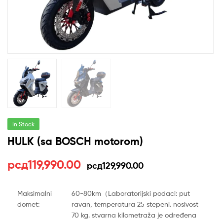
In Stock
HULK (sa BOSCH motorom)
Оригинална
Тренутна
рсд
119,990.00
рсд
129,990.00
цена
цена
Maksimalni
60-80km（Laboratorijski podaci: put
је
је:
domet:
ravan, temperatura 25 stepeni. nosivost
70 kg. stvarna kilometraža je određena
била:
рсд119,990.00.