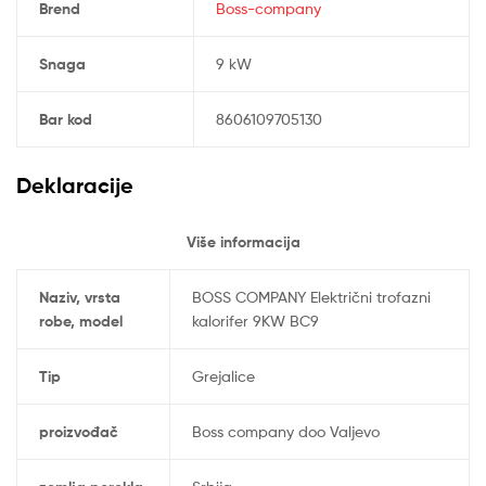
Brend
Boss-company
Snaga
9 kW
Bar kod
8606109705130
Deklaracije
Više informacija
Naziv, vrsta
BOSS COMPANY Električni trofazni
robe, model
kalorifer 9KW BC9
Tip
Grejalice
proizvođač
Boss company doo Valjevo