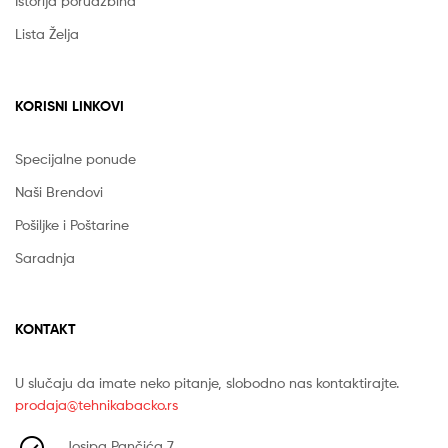
Istorija porudžbina
Lista Želja
KORISNI LINKOVI
Specijalne ponude
Naši Brendovi
Pošiljke i Poštarine
Saradnja
KONTAKT
U slučaju da imate neko pitanje, slobodno nas kontaktirajte.
prodaja@tehnikabacko.rs
Josipa Pančića 7,