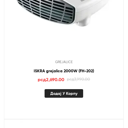
GREJALICE
ISKRA grejalica 2000W (FH-202)
Оригинална
Тренутна
рсд
2,690.00
рсд
3,990.00
цена
цена
је
је:
Додај У Корпу
била:
рсд2,690.00.
рсд3,990.00.