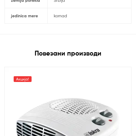
zemlja porekla
Srbija
jedinica mere
komad
Повезани производи
Акција!