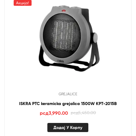
Акција!
GREJALICE
ISKRA PTC keramicka grejalica 1500W KPT-2015B
Оригинална
Тренутна
рсд
3,990.00
рсд
5,450.00
цена
цена
је
је:
Додај У Корпу
била:
рсд3,990.00.