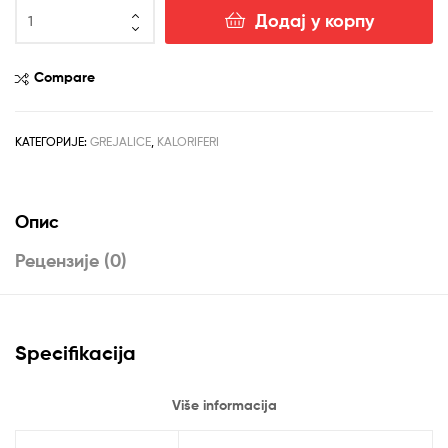
BOSS
Додај у корпу
COMPANY
Električni
trofazni
Compare
kalorifer
9KW
BC9
КАТЕГОРИЈЕ:
GREJALICE
,
KALORIFERI
количина
Опис
Рецензије (0)
Specifikacija
Više informacija