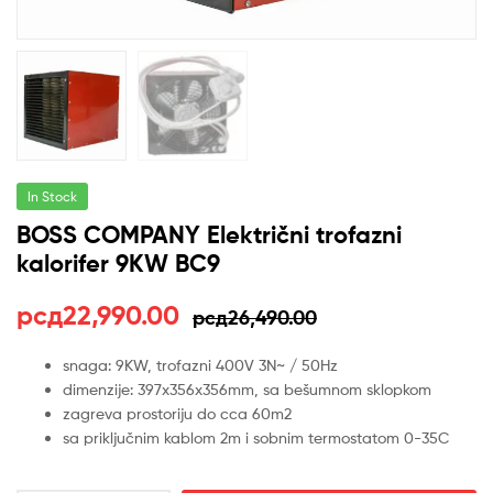
In Stock
BOSS COMPANY Električni trofazni
kalorifer 9KW BC9
Оригинална
Тренутна
рсд
22,990.00
рсд
26,490.00
цена
цена
snaga: 9KW, trofazni 400V 3N~ / 50Hz
dimenzije: 397x356x356mm, sa bešumnom sklopkom
је
је:
zagreva prostoriju do cca 60m2
била:
рсд22,990.00.
sa priključnim kablom 2m i sobnim termostatom 0-35C
рсд26,490.00.