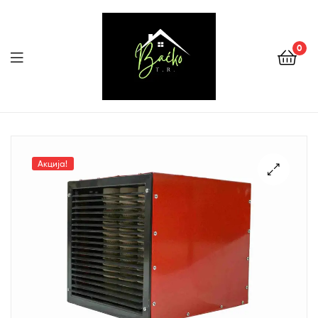
0
Menu
Tehnika
Backo
Акција!
Sombor