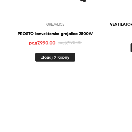
GREJALICE
PROSTO konvektorska grejalica 2500W
Оригинална
Тренутна
рсд
7,990.00
рсд
9,990.00
цена
цена
је
је:
Додај У Корпу
била:
рсд7,990.00.
рсд9,990.00.