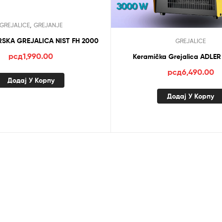
,
GREJALICE
GREJANJE
VENTILATORSKA GREJALICA NIST FH 2000
GREJALICE
рсд
1,990.00
Keramička Grejalica ADLER
рсд
6,490.00
Додај У Корпу
Додај У Корпу