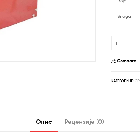
била:
рсд20,9
Boja
рсд23,9
Snaga
BOSS
COMPANY
Električni
kalorifer
Compare
BC6
количина
КАТЕГОРИЈЕ:
GR
Опис
Рецензије (0)