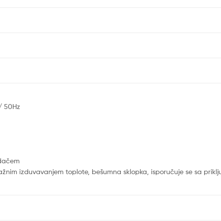
/ 50Hz
idačem
ažnim izduvavanjem toplote, bešumna sklopka, isporučuje se sa prikl