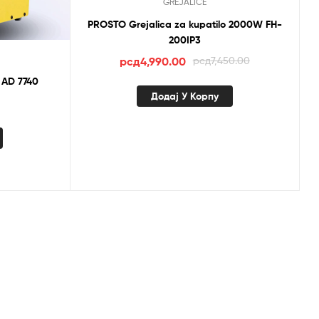
GREJALICE
PROSTO Grejalica za kupatilo 2000W FH-
200IP3
Оригинална
Тренутна
рсд
4,990.00
рсд
7,450.00
цена
цена
 AD 7740
је
је:
Додај У Корпу
била:
рсд4,990.00.
рсд7,450.00.