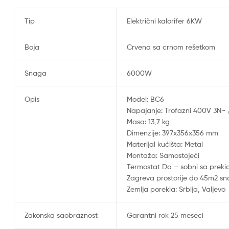
Tip
Električni kalorifer 6KW
Boja
Crvena sa crnom rešetkom
Snaga
6000W
Opis
Model: BC6
Napajanje: Trofazni 400V 3N~ 
Masa: 13,7 kg
Dimenzije: 397x356x356 mm
Materijal kućišta: Metal
Montaža: Samostojeći
Termostat Da – sobni sa prek
Zagreva prostorije do 45m2 sn
Zemlja porekla: Srbija, Valjevo
Zakonska saobraznost
Garantni rok 25 meseci