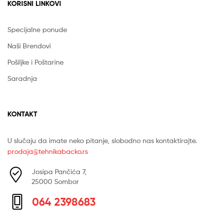
KORISNI LINKOVI
Specijalne ponude
Naši Brendovi
Pošiljke i Poštarine
Saradnja
KONTAKT
U slučaju da imate neko pitanje, slobodno nas kontaktirajte.
prodaja@tehnikabacko.rs
Josipa Pančića 7,
25000 Sombor
064 2398683