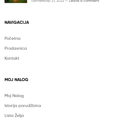
септембар 21, 2022 —
Leave a comment
NAVIGACIJA
Početna
Prodavnica
Kontakt
MOJ NALOG
Moj Nalog
Istorija porudžbina
Lista Želja