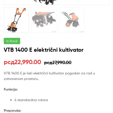
In Stock
VTB 1400 E električni kultivator
Оригинална
Тренутна
рсд
22,990.00
рсд
27,990.00
цена
цена
VTB 1400 E je laki električni kultivator pogodan za rad u
zatvorenom prostoru.
је
је:
била:
рсд22,990.00.
Funkcije:
рсд27,990.00.
4 standardna rotora
Preporuka: