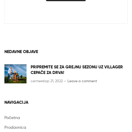
била:
рсд37,990.00.
рсд44,990.00.
NEDAVNE OBJAVE
PRIPREMITE SE ZA GREJNU SEZONU UZ VILLAGER
CEPAČE ZA DRVA!
септембар 21, 2022 —
Leave a comment
NAVIGACIJA
Početna
Prodavnica