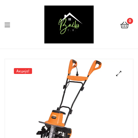
0
Menu
Tehnika
Backo
Акција!
Sombor