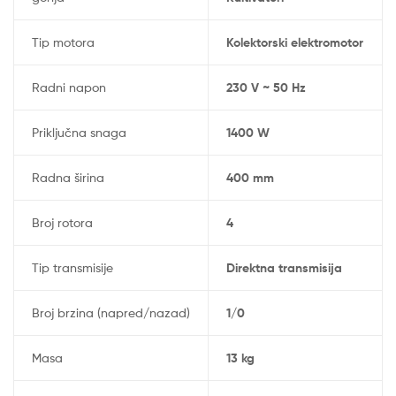
Tip motora
Kolektorski elektromotor
Radni napon
230 V ~ 50 Hz
Priključna snaga
1400 W
Radna širina
400 mm
Broj rotora
4
Tip transmisije
Direktna transmisija
Broj brzina (napred/nazad)
1/0
Masa
13 kg