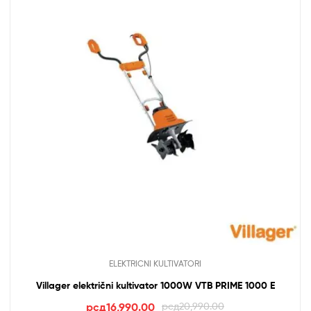
ELEKTRICNI KULTIVATORI
Villager električni kultivator 1000W VTB PRIME 1000 E
Оригинална
Тренутна
рсд
16,990.00
рсд
20,990.00