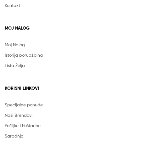
Kontakt
MOJ NALOG
Moj Nalog
Istorija porudžbina
Lista Želja
KORISNI LINKOVI
Specijalne ponude
Naši Brendovi
Pošiljke i Poštarine
Saradnja