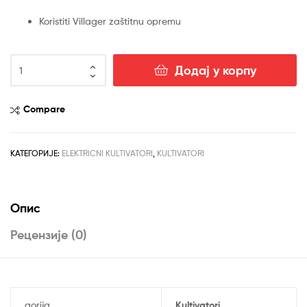
Koristiti Villager zaštitnu opremu
VTB
Додај у корпу
1400
E
električni
Compare
kultivator
количина
КАТЕГОРИЈЕ:
ELEKTRICNI KULTIVATORI
,
KULTIVATORI
Опис
Рецензије (0)
gorija
Kultivatori