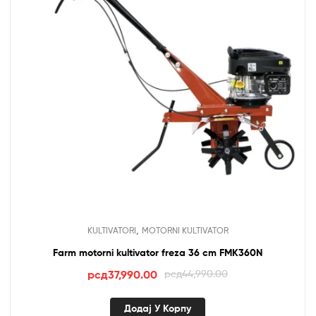
,
KULTIVATORI
MOTORNI KULTIVATOR
Farm motorni kultivator freza 36 cm FMK360N
Оригинална
Тренутна
рсд
37,990.00
рсд
44,990.00
цена
цена
је
је:
Додај У Корпу