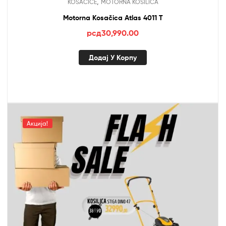
,
KOSACICE
MOTORNA KOSILICA
Motorna Kosačica Atlas 4011 T
рсд
30,990.00
Додај У Корпу
Акција!