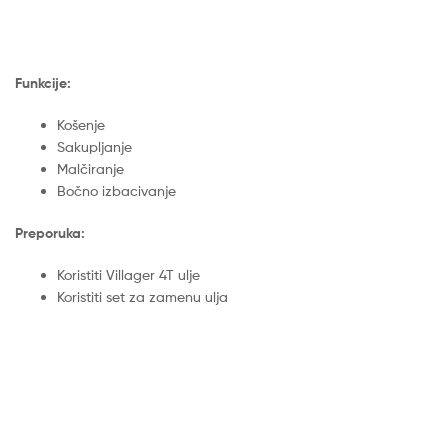
Funkcije:
Košenje
Sakupljanje
Malčiranje
Bočno izbacivanje
Preporuka:
Koristiti Villager 4T ulje
Koristiti set za zamenu ulja