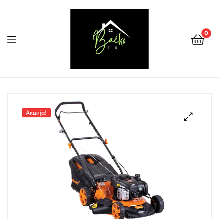
0
Menu
Tehnika
Backo
Акција!
Sombor