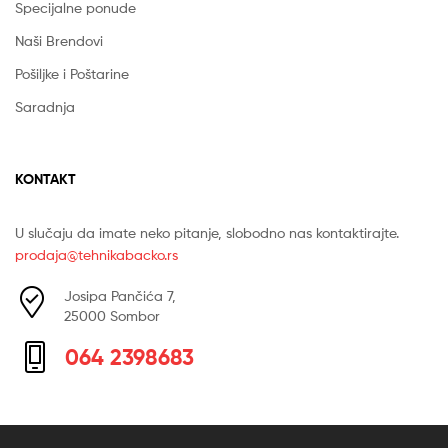
Specijalne ponude
Naši Brendovi
Pošiljke i Poštarine
Saradnja
KONTAKT
U slučaju da imate neko pitanje, slobodno nas kontaktirajte.
prodaja@tehnikabacko.rs
Josipa Pančića 7,
25000 Sombor
064 2398683