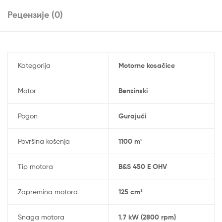
Рецензије (0)
Kategorija
Motorne kosačice
Motor
Benzinski
Pogon
Gurajući
Površina košenja
1100 m²
Tip motora
B&S 450 E OHV
Zapremina motora
125 cm³
Snaga motora
1.7 kW (2800 rpm)