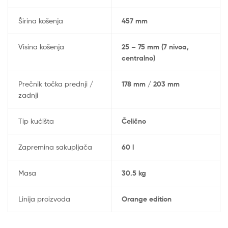
Širina košenja
457 mm
Visina košenja
25 – 75 mm (7 nivoa,
centralno)
Prečnik točka prednji /
178 mm / 203 mm
zadnji
Tip kućišta
Čelično
Zapremina sakupljača
60 l
Masa
30.5 kg
Linija proizvoda
Orange edition