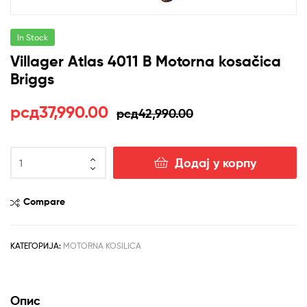
In Stock
Villager Atlas 4011 B Motorna kosačica
Briggs
Оригинална
Тренутна
рсд
37,990.00
рсд
42,990.00
цена
цена
Villager
је
је:
Додај у корпу
Atlas
4011
била:
рсд37,990.00.
B
Compare
рсд42,990.00.
Motorna
kosačica
Briggs
КАТЕГОРИЈА:
MOTORNA KOSILICA
количина
Опис