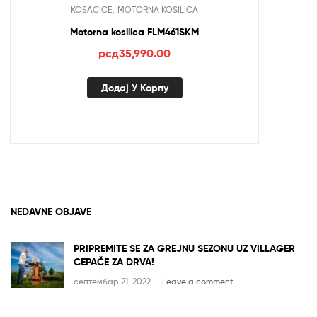
,
KOSACICE
MOTORNA KOSILICA
Motorna kosilica FLM461SKM
рсд
35,990.00
Додај У Корпу
NEDAVNE OBJAVE
PRIPREMITE SE ZA GREJNU SEZONU UZ VILLAGER
CEPAČE ZA DRVA!
септембар 21, 2022 —
Leave a comment