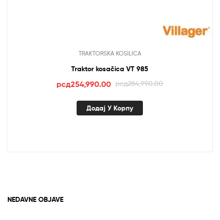
TRAKTORSKA KOSILICA
Traktor kosačica VT 985
Оригинална
Тренутна
рсд
254,990.00
рсд
284,990.00
цена
цена
је
је:
Додај У Корпу
била:
рсд254,990.00.
рсд284,990.00.
NEDAVNE OBJAVE