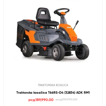
TRAKTORSKA KOSILICA
Traktorska kosačica T66RS-D4 (32834) ADK RM1
Оригинална
Тренутна
рсд
189,990.00
рсд
219,990.00
цена
цена