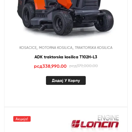
,
,
KOSACICE
MOTORNA KOSILICA
TRAKTORSKA KOSILICA
ADK traktorska kosilica T102H-L3
Оригинална
Тренутна
рсд
338,990.00
рсд
379,000.00
цена
цена
је
је:
Додај У Корпу
била:
рсд338,990.00.
рсд379,000.00.
Акција!