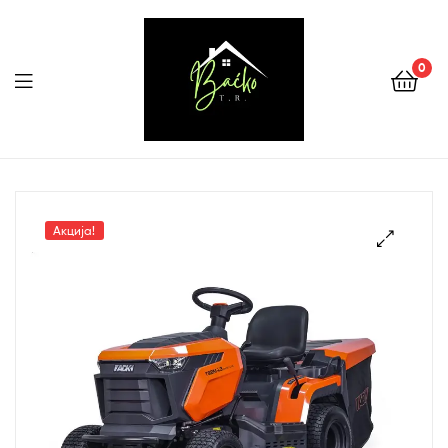
0
Menu
Tehnika
Backo
Акција!
Sombor