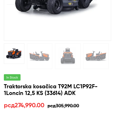
In Stock
Traktorska kosačica T92M LC1P92F-
1Loncin 12,5 KS (33614) ADK
Оригинална
Тренутна
рсд
274,990.00
рсд
305,990.00
цена
цена