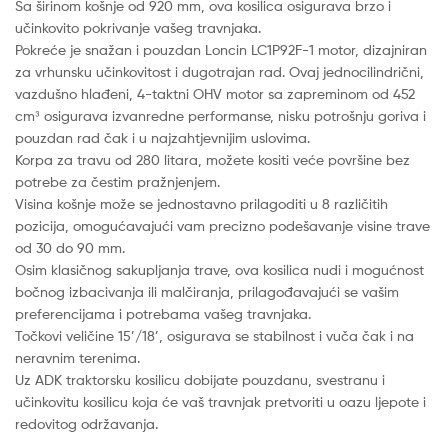
Sa širinom košnje od 920 mm, ova kosilica osigurava brzo i
učinkovito pokrivanje vašeg travnjaka.
је
је:
Pokreće je snažan i pouzdan Loncin LC1P92F-1 motor, dizajniran
била:
рсд274,990.00.
za vrhunsku učinkovitost i dugotrajan rad. Ovaj jednocilindrični,
vazdušno hlađeni, 4-taktni OHV motor sa zapreminom od 452
рсд305,990.00.
cm³ osigurava izvanredne performanse, nisku potrošnju goriva i
pouzdan rad čak i u najzahtjevnijim uslovima.
Korpa za travu od 280 litara, možete kositi veće površine bez
potrebe za čestim pražnjenjem.
Visina košnje može se jednostavno prilagoditi u 8 različitih
pozicija, omogućavajući vam precizno podešavanje visine trave
od 30 do 90 mm.
Osim klasičnog sakupljanja trave, ova kosilica nudi i mogućnost
bočnog izbacivanja ili malčiranja, prilagođavajući se vašim
preferencijama i potrebama vašeg travnjaka.
Točkovi veličine 15’/18’, osigurava se stabilnost i vuča čak i na
neravnim terenima.
Uz ADK traktorsku kosilicu dobijate pouzdanu, svestranu i
učinkovitu kosilicu koja će vaš travnjak pretvoriti u oazu ljepote i
redovitog održavanja.