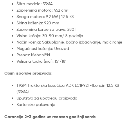
Šifra modela: 33614
Zapremina motora: 452 cm³
Snaga motora: 9,2 kW | 12,5 KS
Širina košenja: 920 mm
Zapremina korpe za travu: 280 l
Visina košnja: 30-90 mm/ 8 pozicija
Način košnja: Sakupljanje, bočno izbacivanje, malčiranje
Mogučnost košenja: Unazad
Prenos: Mehanički
Veličina točka (inči): 15’/18’
Obim isporuke proizvoda:
T92M Traktorska kosačica ADK LC1P92F-1Loncin 12,5 KS
(33614)
Uputstvo za upotrebu proizvoda
Kartonsko pakovanje
Garancija 2+3 godine uz redovan godišnji servis