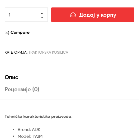
Traktorska
Додај у корпу
kosačica
T92M
LC1P92F-
Compare
1Loncin
12,5
KS
КАТЕГОРИЈА:
TRAKTORSKA KOSILICA
(33614)
ADK
количина
Опис
Рецензије (0)
Tehničke karakteristike proizvoda:
Brend: ADK
Model: T92M