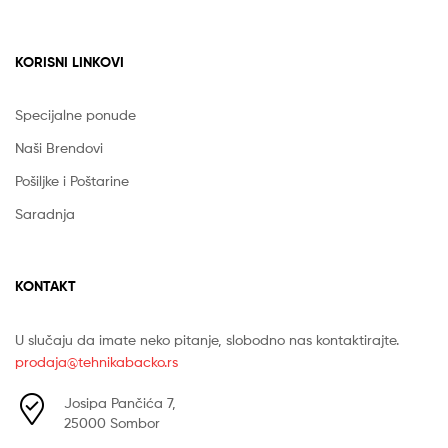
KORISNI LINKOVI
Specijalne ponude
Naši Brendovi
Pošiljke i Poštarine
Saradnja
KONTAKT
U slučaju da imate neko pitanje, slobodno nas kontaktirajte.
prodaja@tehnikabacko.rs
Josipa Pančića 7,
25000 Sombor