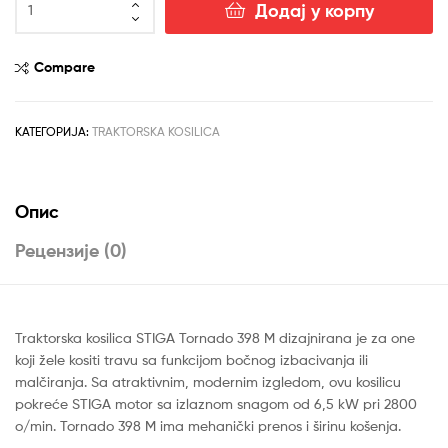
је
је:
Додај у корпу
kosačica
Stiga
била:
рсд299,990.00.
Tornado
Compare
рсд338,990.00.
398
количина
КАТЕГОРИЈА:
TRAKTORSKA KOSILICA
Опис
Рецензије (0)
Traktorska kosilica STIGA Tornado 398 M dizajnirana je za one
koji žele kositi travu sa funkcijom bočnog izbacivanja ili
malčiranja. Sa atraktivnim, modernim izgledom, ovu kosilicu
pokreće STIGA motor sa izlaznom snagom od 6,5 kW pri 2800
o/min. Tornado 398 M ima mehanički prenos i širinu košenja.