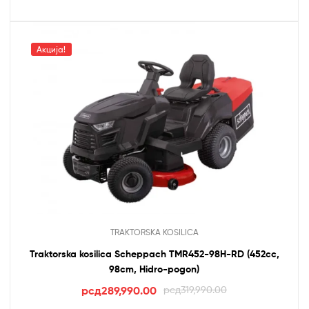
Акција!
TRAKTORSKA KOSILICA
Traktorska kosilica Scheppach TMR452-98H-RD (452cc,
98cm, Hidro-pogon)
Оригинална
Тренутна
рсд
289,990.00
рсд
319,990.00
цена
цена