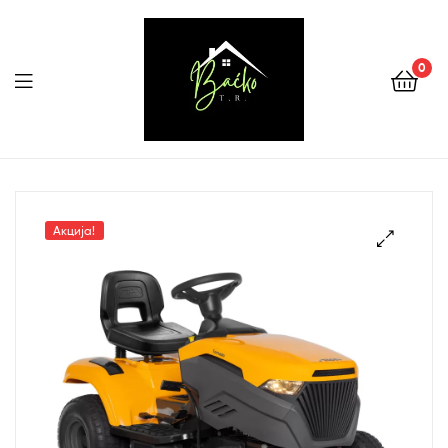
0
Menu
Tehnika
Backo
Акција!
Sombor