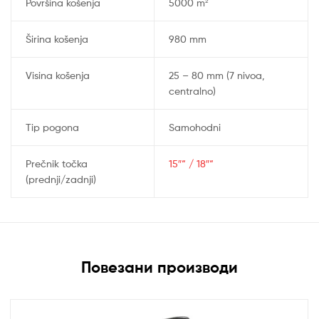
Površina košenja
5000 m²
Širina košenja
980 mm
Visina košenja
25 – 80 mm (7 nivoa,
centralno)
Tip pogona
Samohodni
Prečnik točka
15″“ / 18″“
(prednji/zadnji)
Повезани производи