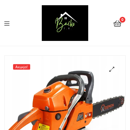
0
Menu
Tehnika
Backo
Акција!
Sombor