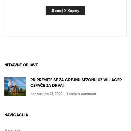
цена
цена
је
је:
Додај У Корпу
била:
рсд13,990.00.
рсд16,990.00.
NEDAVNE OBJAVE
PRIPREMITE SE ZA GREJNU SEZONU UZ VILLAGER
CEPAČE ZA DRVA!
септембар 21, 2022 —
Leave a comment
NAVIGACIJA
Početna