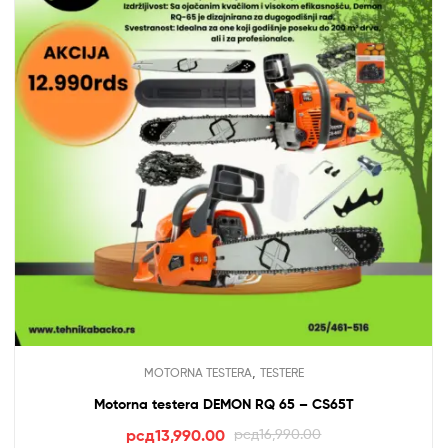
,
MOTORNA TESTERA
TESTERE
Motorna testera DEMON RQ 65 – CS65T
Оригинална
Тренутна
рсд
13,990.00
рсд
16,990.00