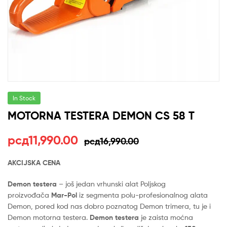
In Stock
MOTORNA TESTERA DEMON CS 58 T
Оригинална
Тренутна
рсд
11,990.00
рсд
16,990.00
цена
цена
AKCIJSKA CENA
је
је:
Demon testera
– još jedan vrhunski alat Poljskog
била:
рсд11,990.00.
proizvođača
Mar-Pol
iz segmenta polu-profesionalnog alata
Demon, pored kod nas dobro poznatog Demon trimera, tu je i
рсд16,990.00.
Demon motorna testera.
Demon testera
je zaista moćna