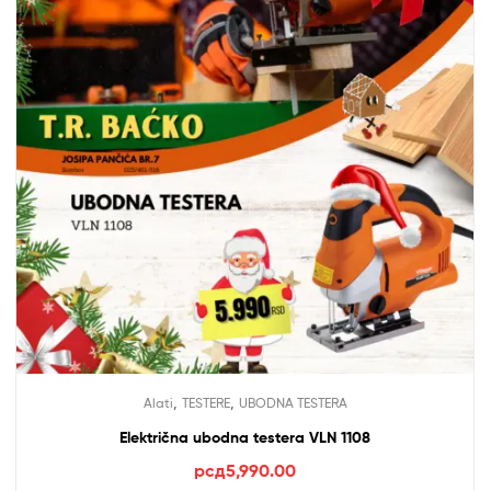
,
,
Alati
TESTERE
UBODNA TESTERA
Električna ubodna testera VLN 1108
рсд
5,990.00