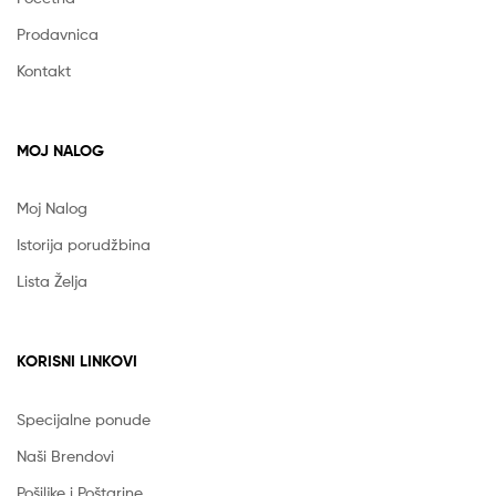
Prodavnica
Kontakt
MOJ NALOG
Moj Nalog
Istorija porudžbina
Lista Želja
KORISNI LINKOVI
Specijalne ponude
Naši Brendovi
Pošiljke i Poštarine