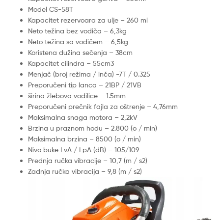
Model CS-58T
Kapacitet rezervoara za ulje – 260 ml
Neto težina bez vodiča – 6,3kg
Neto težina sa vodičem – 6,5kg
Koristena dužina sečenja – 38cm
Kapacitet cilindra – 55cm3
Menjač (broj režima / inča) -7T / 0.325
Preporučeni tip lanca – 21BP / 21VB
širina žlebova vodilice – 1.5mm
Preporučeni prečnik fajla za oštrenje – 4,76mm
Maksimalna snaga motora – 2,2kV
Brzina u praznom hodu – 2.800 (o / min)
Maksimalna brzina – 8500 (o / min)
Nivo buke LvA / LpA (dB) – 105/109
Prednja ručka vibracije – 10,7 (m / s2)
Zadnja ručka vibracija – 9,8 (m / s2)