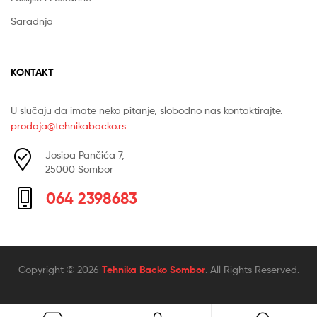
Saradnja
KONTAKT
U slučaju da imate neko pitanje, slobodno nas kontaktirajte.
prodaja@tehnikabacko.rs
Josipa Pančića 7,
25000 Sombor
064 2398683
Copyright © 2026
Tehnika Backo Sombor
. All Rights Reserved.