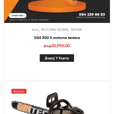
,
,
Alati
MOTORNA TESTERA
TESTERE
VGS 500 S motorna testera
рсд
20,990.00
Додај У Корпу
Акција!