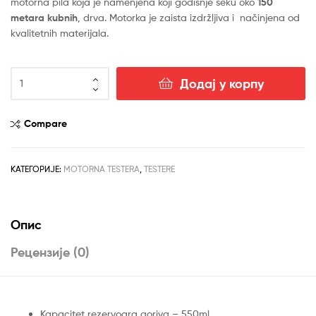
motorna pila koja je namenjena koji godišnje seku oko
150
metara kubnih
, drva. Motorka je zaista izdržljiva i načinjena od
kvalitetnih materijala.
MOTORNA
Додај у корпу
TESTERA
DEMON
CS
Compare
58
T
количина
КАТЕГОРИЈЕ:
MOTORNA TESTERA
,
TESTERE
Опис
Рецензије (0)
Kapacitet rezervoara goriva – 550ml