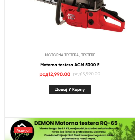
,
MOTORNA TESTERA
TESTERE
Motorna testera AGM 5300 E
Оригинална
Тренутна
рсд
12,990.00
рсд
15,990.00
цена
цена
је
је:
Додај У Корпу
била:
рсд12,990.00.
рсд15,990.00.
Акција!