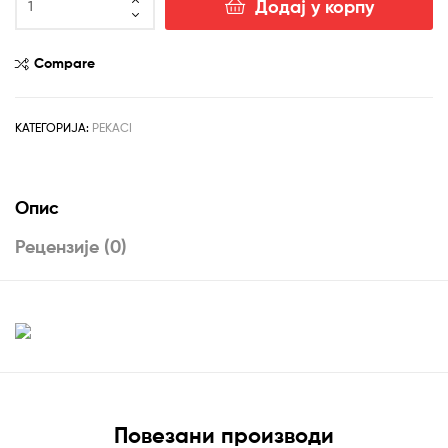
Додај у корпу
3u1
fi40
количина
Compare
КАТЕГОРИЈА:
PEKACI
Опис
Рецензије (0)
Повезани производи