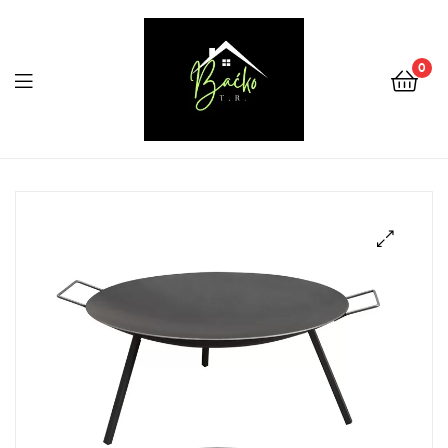
0
Menu
Tehnika
Backo
Sombor