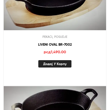
,
PEKACI
POSUDJE
LIVENI OVAL BR-7002
рсд
1,490.00
Додај У Корпу