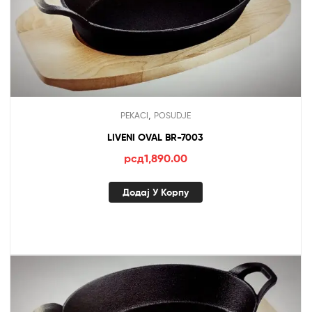
,
PEKACI
POSUDJE
LIVENI OVAL BR-7003
рсд
1,890.00
Додај У Корпу