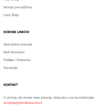
Istorija porudžbina
Lista Želja
KORISNI LINKOVI
Specijalne ponude
Naši Brendovi
Pošiljke i Poštarine
Saradnja
KONTAKT
U slučaju da imate neko pitanje, slobodno nas kontaktirajte.
prodaja@tehnikabacko.rs