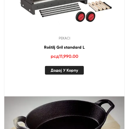
PEKACI
Roštilj Gril standard L
рсд
11,990.00
Додај У Корпу