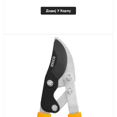
Додај У Корпу