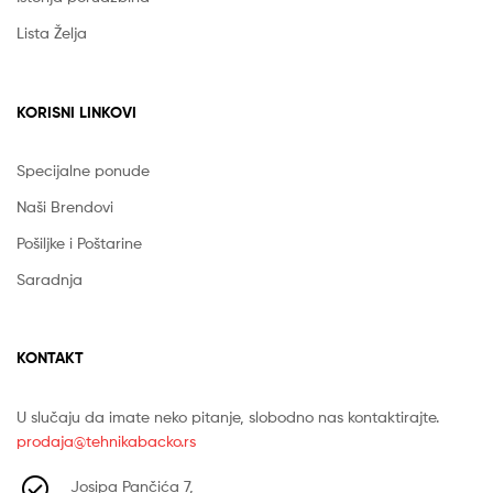
Lista Želja
KORISNI LINKOVI
Specijalne ponude
Naši Brendovi
Pošiljke i Poštarine
Saradnja
KONTAKT
U slučaju da imate neko pitanje, slobodno nas kontaktirajte.
prodaja@tehnikabacko.rs
Josipa Pančića 7,