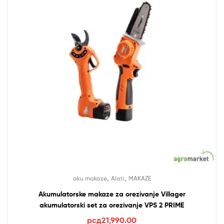
,
,
aku makaze
Alati
MAKAZE
Akumulatorske makaze za orezivanje Villager
akumulatorski set za orezivanje VPS 2 PRIME
рсд
21,990.00