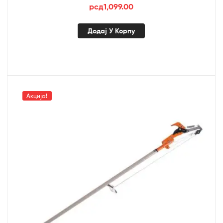
рсд
1,099.00
Додај У Корпу
Акција!