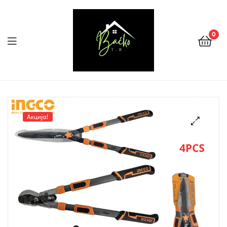
0
Menu
Tehnika
Backo
Акција!
Sombor