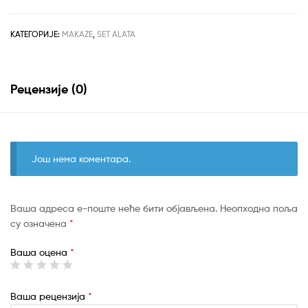
рсд6,490.00.
-
INGCO
HLT93401
КАТЕГОРИЈЕ:
MAKAZE
,
SET ALATA
количина
Рецензије (0)
Још нема коментара.
Ваша адреса е-поште неће бити објављена.
Неопходна поља
су означена
*
Ваша оцена
*
Ваша рецензија
*