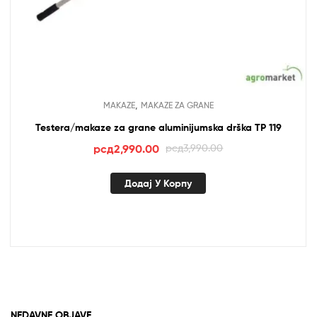
,
MAKAZE
MAKAZE ZA GRANE
Testera/makaze za grane aluminijumska drška TP 119
Оригинална
Тренутна
рсд
2,990.00
рсд
3,990.00
цена
цена
је
је:
Додај У Корпу
била:
рсд2,990.00.
рсд3,990.00.
NEDAVNE OBJAVE