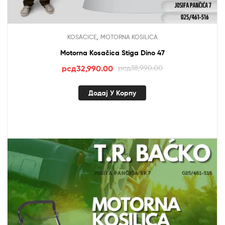
,
KOSACICE
MOTORNA KOSILICA
Motorna Kosačica Stiga Dino 47
Оригинална
Тренутна
рсд
32,990.00
рсд
38,990.00
цена
цена
је
је:
Додај У Корпу
била:
рсд32,990.00.
рсд38,990.00.