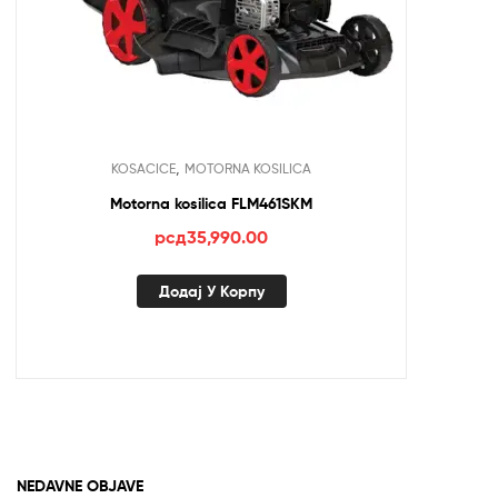
,
KOSACICE
MOTORNA KOSILICA
Motorna kosilica FLM461SKM
рсд
35,990.00
Додај У Корпу
NEDAVNE OBJAVE