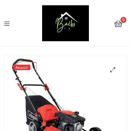
0
Menu
Tehnika
Backo
Акција!
Sombor