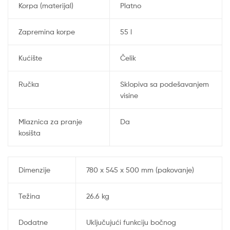
Korpa (materijal)
Platno
Zapremina korpe
55 l
Kućište
Čelik
Ručka
Sklopiva sa podešavanjem
visine
Mlaznica za pranje
Da
kosišta
Dimenzije
780 x 545 x 500 mm (pakovanje)
Težina
26.6 kg
Dodatne
Uključujući funkciju bočnog