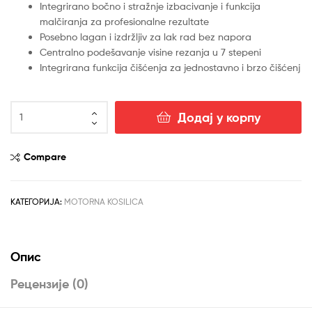
Integrirano bočno i stražnje izbacivanje i funkcija
malčiranja za profesionalne rezultate
Posebno lagan i izdržljiv za lak rad bez napora
Centralno podešavanje visine rezanja u 7 stepeni
Integrirana funkcija čišćenja za jednostavno i brzo čišćenj
Scheppach
Додај у корпу
motorna
kosačica
kosilica
Compare
MS161-
46
3.5
КАТЕГОРИЈА:
MOTORNA KOSILICA
KS
количина
Опис
Рецензије (0)