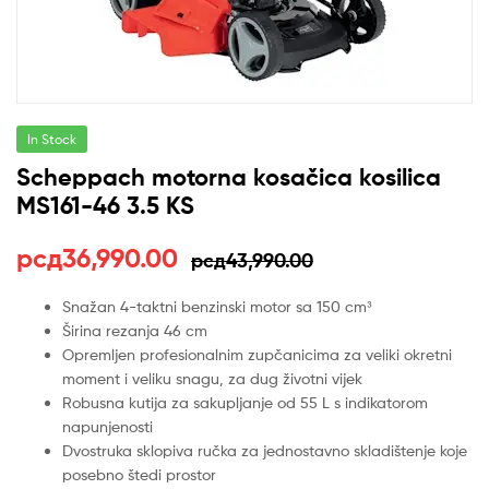
In Stock
Scheppach motorna kosačica kosilica
MS161-46 3.5 KS
Оригинална
Тренутна
рсд
36,990.00
рсд
43,990.00
цена
цена
Snažan 4-taktni benzinski motor sa 150 cm³
Širina rezanja 46 cm
је
је:
Opremljen profesionalnim zupčanicima za veliki okretni
била:
рсд36,990.00.
moment i veliku snagu, za dug životni vijek
Robusna kutija za sakupljanje od 55 L s indikatorom
рсд43,990.00.
napunjenosti
Dvostruka sklopiva ručka za jednostavno skladištenje koje
posebno štedi prostor