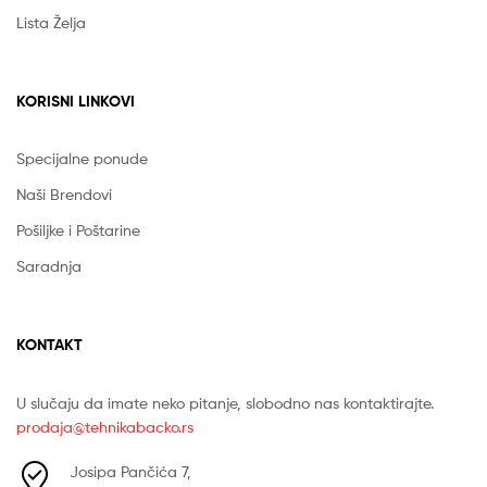
Lista Želja
KORISNI LINKOVI
Specijalne ponude
Naši Brendovi
Pošiljke i Poštarine
Saradnja
KONTAKT
U slučaju da imate neko pitanje, slobodno nas kontaktirajte.
prodaja@tehnikabacko.rs
Josipa Pančića 7,