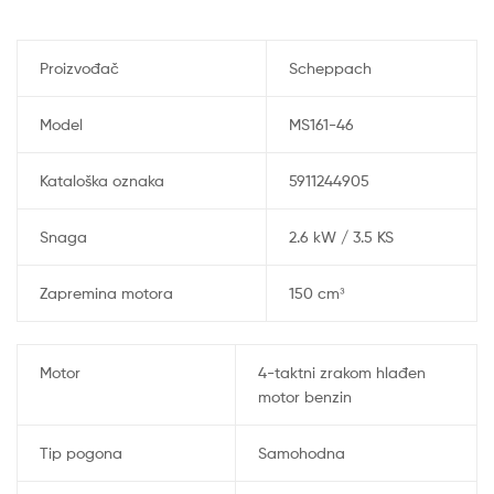
Proizvođač
Scheppach
Model
MS161-46
Kataloška oznaka
5911244905
Snaga
2.6 kW / 3.5 KS
Zapremina motora
150 cm³
Motor
4-taktni zrakom hlađen
motor benzin
Tip pogona
Samohodna