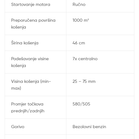
Startovanje motora
Ručno
Preporučena površina
1000 m²
košenja
Širina košenja
46 cm
Podešavanje visine
7x centralno
košenja
Visina košenja (min-
25 – 75 mm
max)
Promjer točkova
580/505
prednjih/zadnjih
Gorivo
Bezolovni benzin