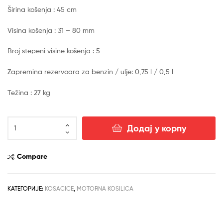
Širina košenja : 45 cm
Visina košenja : 31 – 80 mm
Broj stepeni visine košenja : 5
Zapremina rezervoara za benzin / ulje: 0,75 l / 0,5 l
Težina : 27 kg
Samohodna
Додај у корпу
Kosačica
STIGA
Multiclip
Compare
47
SQ
количина
КАТЕГОРИЈЕ:
KOSACICE
,
MOTORNA KOSILICA