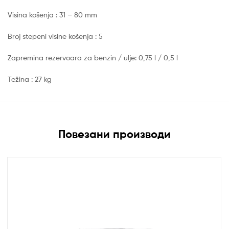
Visina košenja : 31 – 80 mm
Broj stepeni visine košenja : 5
Zapremina rezervoara za benzin / ulje: 0,75 l / 0,5 l
Težina : 27 kg
Повезани производи