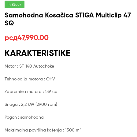
In Stock
Samohodna Kosačica STIGA Multiclip 47
SQ
рсд
47,990.00
KARAKTERISTIKE
Motor : ST 140 Autochoke
Tehnologija motora : OHV
Zapremina motora : 139 cc
Snaga : 2,2 kW (2900 rpm)
Pogon : samohodna
Maksimalna površina košenja : 1500 m²