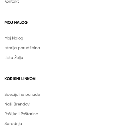
Kontakt
MOJ NALOG
Moj Nalog
Istorija porudžbina
Lista Želja
KORISNI LINKOVI
Specijalne ponude
Naši Brendovi
Pošiljke i Poštarine
Saradnja