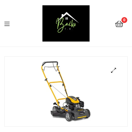
0
Menu
Tehnika
Backo
Sombor