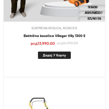
,
ELEKTRICNA KOSILICA
KOSACICE
Električna kosačica Villager Villy 1300 E
Оригинална
Тренутна
рсд
13,990.00
рсд
16,990.00
цена
цена
је
је:
Додај У Корпу
била:
рсд13,990.00.
рсд16,990.00.