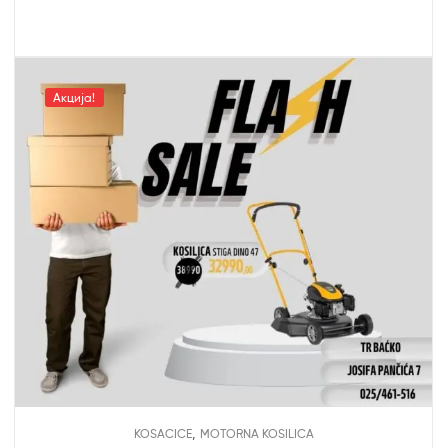
Акција!
,
KOSACICE
MOTORNA KOSILICA