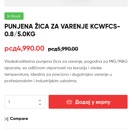
In Stock
PUNJENA ŽICA ZA VARENJE KCWFCS-
0.8/5.0KG
Оригинална
Тренутна
рсд
4,990.00
рсд
5,990.00
цена
цена
Visokokvalitetna punjena žica za varenje, pogodna za MIG/MAG
aparate, sa odličnom otpornosti na koroziju i visoke
је
је:
temperature, idealna za precizno i dugotrajno varenje u
била:
рсд4,990.00.
profesionalnim i industrijskim uslovima.
рсд5,990.00.
PUNJENA
Додај у корпу
ŽICA
ZA
VARENJE
Compare
KCWFCS-
0.8/5.0KG