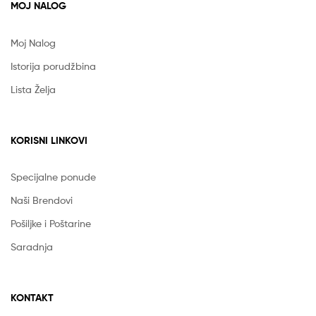
MOJ NALOG
Moj Nalog
Istorija porudžbina
Lista Želja
KORISNI LINKOVI
Specijalne ponude
Naši Brendovi
Pošiljke i Poštarine
Saradnja
KONTAKT