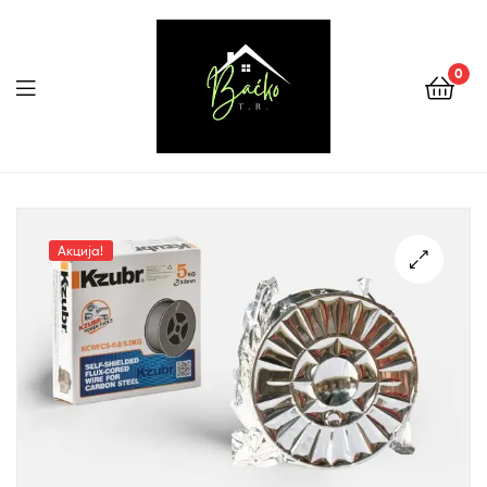
0
Menu
Tehnika
Backo
Акција!
Sombor