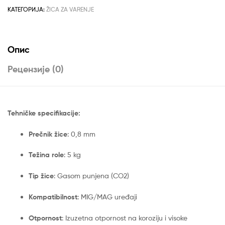
количина
КАТЕГОРИЈА:
ŽICA ZA VARENJE
Опис
Рецензије (0)
Tehničke specifikacije:
Prečnik žice
: 0,8 mm
Težina role
: 5 kg
Tip žice
: Gasom punjena (CO2)
Kompatibilnost
: MIG/MAG uređaji
Otpornost
: Izuzetna otpornost na koroziju i visoke