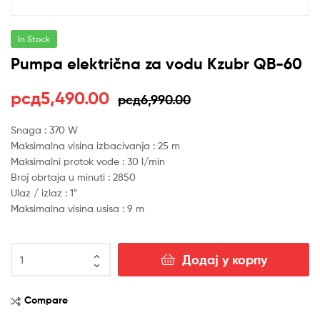
In Stock
Pumpa električna za vodu Kzubr QB-60
Оригинална
Тренутна
рсд
5,490.00
рсд
6,990.00
цена
цена
Snaga : 370 W
Maksimalna visina izbacivanja : 25 m
је
је:
Maksimalni protok vode : 30 l/min
била:
рсд5,490.00.
Broj obrtaja u minuti : 2850
Ulaz / izlaz : 1″
рсд6,990.00.
Maksimalna visina usisa : 9 m
Pumpa
Додај у корпу
električna
za
vodu
Compare
Kzubr