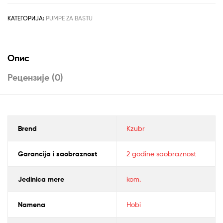
QB-
60
КАТЕГОРИЈА:
PUMPE ZA BASTU
количина
Опис
Рецензије (0)
Brend
Kzubr
Garancija i saobraznost
2 godine saobraznost
Jedinica mere
kom.
Namena
Hobi