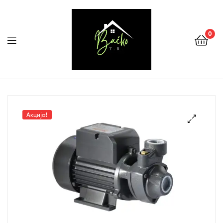
0
Menu
Tehnika
Backo
Акција!
Sombor