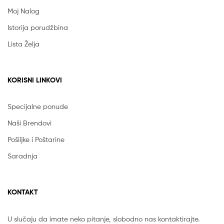
Moj Nalog
Istorija porudžbina
Lista Želja
KORISNI LINKOVI
Specijalne ponude
Naši Brendovi
Pošiljke i Poštarine
Saradnja
KONTAKT
U slučaju da imate neko pitanje, slobodno nas kontaktirajte.