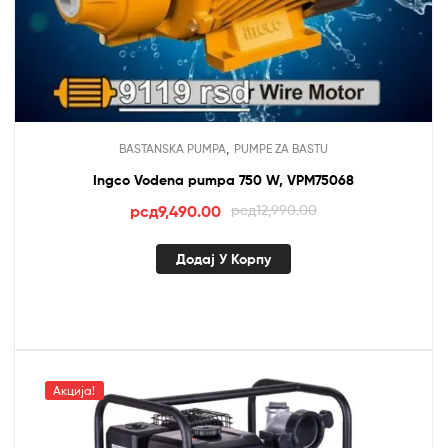
,
BASTANSKA PUMPA
PUMPE ZA BASTU
Ingco Vodena pumpa 750 W, VPM75068
Оригинална
Тренутна
рсд
9,490.00
рсд
12,990.00
цена
цена
је
је:
Додај У Корпу
била:
рсд9,490.00.
рсд12,990.00.
Акција!