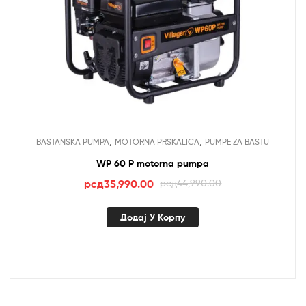
,
,
BASTANSKA PUMPA
MOTORNA PRSKALICA
PUMPE ZA BASTU
WP 60 P motorna pumpa
Оригинална
Тренутна
рсд
35,990.00
рсд
44,990.00
цена
цена
је
је:
Додај У Корпу
била:
рсд35,990.00.
рсд44,990.00.