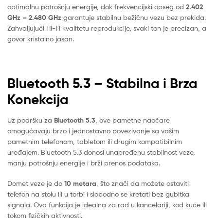
optimalnu potrošnju energije, dok frekvencijski opseg od
2.402
GHz – 2.480 GHz
garantuje stabilnu bežičnu vezu bez prekida.
Zahvaljujući Hi-Fi kvalitetu reprodukcije, svaki ton je precizan, a
govor kristalno jasan.
Bluetooth 5.3 – Stabilna i Brza
Konekcija
Uz podršku za
Bluetooth 5.3
, ove pametne naočare
omogućavaju brzo i jednostavno povezivanje sa vašim
pametnim telefonom, tabletom ili drugim kompatibilnim
uređajem. Bluetooth 5.3 donosi unapređenu stabilnost veze,
manju potrošnju energije i brži prenos podataka.
Domet veze je do
10 metara
, što znači da možete ostaviti
telefon na stolu ili u torbi i slobodno se kretati bez gubitka
signala. Ova funkcija je idealna za rad u kancelariji, kod kuće ili
tokom fizičkih aktivnosti.