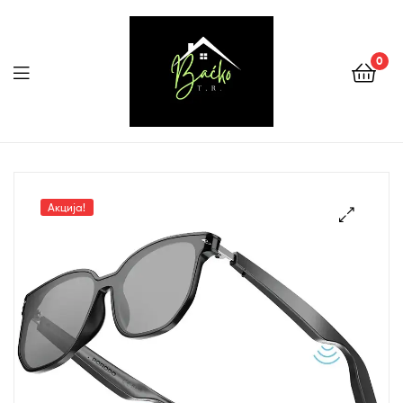
0
Menu
Tehnika
Backo
Акција!
Sombor