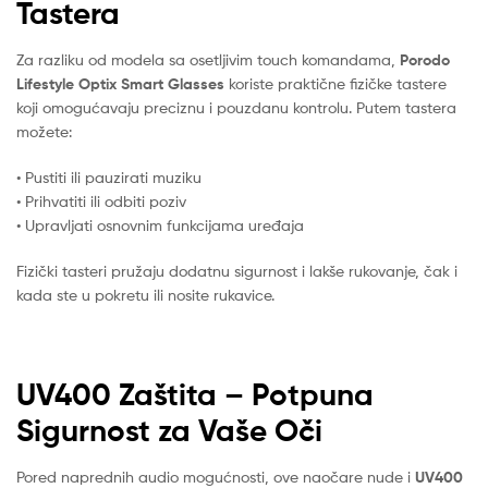
Tastera
Za razliku od modela sa osetljivim touch komandama,
Porodo
Lifestyle Optix Smart Glasses
koriste praktične fizičke tastere
koji omogućavaju preciznu i pouzdanu kontrolu. Putem tastera
možete:
• Pustiti ili pauzirati muziku
• Prihvatiti ili odbiti poziv
• Upravljati osnovnim funkcijama uređaja
Fizički tasteri pružaju dodatnu sigurnost i lakše rukovanje, čak i
kada ste u pokretu ili nosite rukavice.
UV400 Zaštita – Potpuna
Sigurnost za Vaše Oči
Pored naprednih audio mogućnosti, ove naočare nude i
UV400