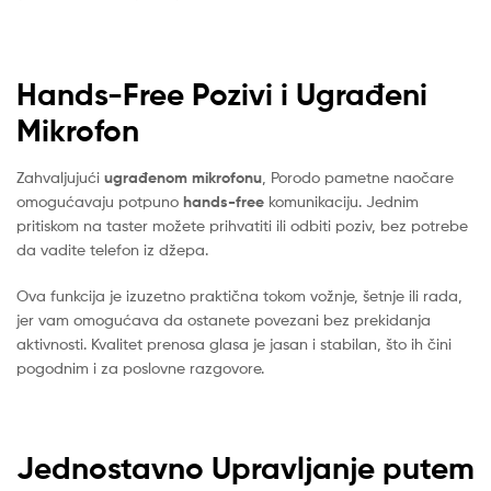
Hands-Free Pozivi i Ugrađeni
Mikrofon
Zahvaljujući
ugrađenom mikrofonu
, Porodo pametne naočare
omogućavaju potpuno
hands-free
komunikaciju. Jednim
pritiskom na taster možete prihvatiti ili odbiti poziv, bez potrebe
da vadite telefon iz džepa.
Ova funkcija je izuzetno praktična tokom vožnje, šetnje ili rada,
jer vam omogućava da ostanete povezani bez prekidanja
aktivnosti. Kvalitet prenosa glasa je jasan i stabilan, što ih čini
pogodnim i za poslovne razgovore.
Jednostavno Upravljanje putem