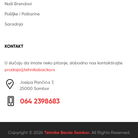
Naši Brendovi
Pošiljke i Poštarine
Saradnja
KONTAKT
U slučaju da imate neko pitanje, slobodno nas kontaktirajte.
prodaja@tehnikabacko.rs
Josipa Pančića 7,
25000 Sombor
064 2398683
Copyright © 2026
Tehnika Backo Sombor
. All Rights Reserved.