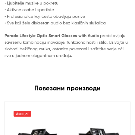
• Ljubitelje muzike u pokretu
• Aktivne osobe i sportiste
• Profesionalce koji često obavljaju pozive
• Sve koji žele diskretan audio bez klasičnih slušalica
Porodo Lifestyle Optix Smart Glasses with Audio
predstavljaju
savršenu kombinaciju inovacije, funkcionalnosti i stila. Uživajte u
slobodi bežičnog zvuka, ostanite povezani i zaštitite svoje oči –
sve u jednom elegantnom uređaju.
Повезани производи
Акција!