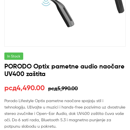
In Stock
PORODO Optix pametne audio naočare
UV400 zaštita
Оригинална
Тренутна
рсд
4,490.00
рсд
5,990.00
цена
цена
Porodo Lifestyle Optix pametne naočare spajaju stil i
tehnologiju. Uživajte u muzici i hands-free pozivima uz dvostruke
је
је:
stereo zvučnike i Open-Ear Audio, dok UV400 zaštita čuva vaše
била:
рсд4,490.00.
oči. Do 6 sati rada, Bluetooth 5.3 i magnetno punjenje za
potpunu slobodu u pokretu.