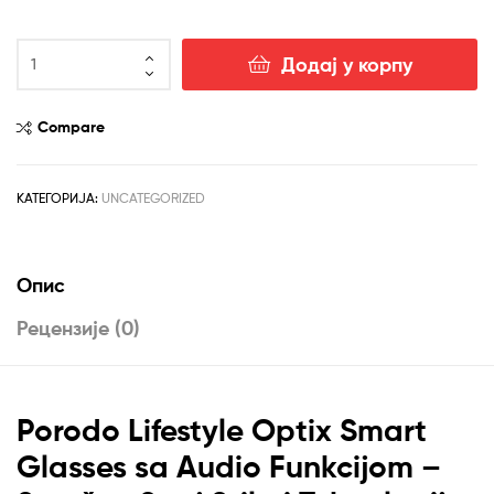
рсд5,990.00.
PORODO
Додај у корпу
Optix
pametne
audio
Compare
naočare
UV400
zaštita
КАТЕГОРИЈА:
UNCATEGORIZED
количина
Опис
Рецензије (0)
Porodo Lifestyle Optix Smart
Glasses sa Audio Funkcijom –