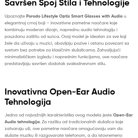
Savršen Spoj Stila i Tehnologije
Upoznajte
Porodo Lifestyle Optix Smart Glasses with Audio
u
elegantnoj crnoj boji – inovativne pametne naočare koje
kombinuju moderan dizajn, naprednu audio tehnologiju i
pouzdanu zaštitu od sunca. Ovaj model je idealan za sve koji
žele da uživaju u muzici, obavljaju pozive i ostanu povezani sa
svetom bez potrebe za klasičnim slušalicama. Zahvaljujući
minimalističkom izgledu i naprednim funkcijama, ove naočare
predstavljaju savršen dodatak svakodnevnom stilu.
Inovativna Open-Ear Audio
Tehnologija
Jedna od najvažnijih karakteristika ovog modela jeste
Open-Ear
Audio tehnologija
. Za razliku od tradicionalnih slušalica koje
zatvaraju uši, ove pametne naočare omogućavaju vam da
slušate muziku ili razgovarate telefonom, a da istovremeno