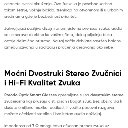
ostanete svesni okruženja. Ova funkcija je posebno korisna
tokom šetnje, vožnje bicikla, treninga na otvorenom ili u urbanim
sredinama gde je bezbednost prioritet.
Zahvaljujući pažljivo dizajniranom sistemu prenosa zvuka, audio
se usmerava direktno ka vašim ušima, dok spoljašnja buka
ostaje delimično prisutna. Na taj način dobijate savršen balans
između uživanja u sadržaju i praćenja dešavanja oko sebe.
Moćni Dvostruki Stereo Zvučnici
i Hi-Fi Kvalitet Zvuka
Porodo Optix Smart Glasses
opremljene su sa
dvostrukim stereo
zvučnicima
koji pružaju čist, jasan i bogat zvuk. Bez obzira da li
slušate omiljenu muziku, podkast ili vodite poslovni razgovor,
možete očekivati stabilan i kvalitetan audio doživljaj.
Impedansa od
7 Ω
omogućava efikasan prenos zvuka uz