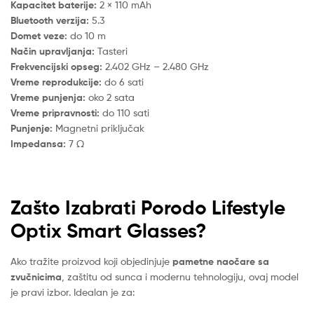
Kapacitet baterije:
2 × 110 mAh
Bluetooth verzija:
5.3
Domet veze:
do 10 m
Način upravljanja:
Tasteri
Frekvencijski opseg:
2.402 GHz – 2.480 GHz
Vreme reprodukcije:
do 6 sati
Vreme punjenja:
oko 2 sata
Vreme pripravnosti:
do 110 sati
Punjenje:
Magnetni priključak
Impedansa:
7 Ω
Zašto Izabrati Porodo Lifestyle
Optix Smart Glasses?
Ako tražite proizvod koji objedinjuje
pametne naočare sa
zvučnicima
, zaštitu od sunca i modernu tehnologiju, ovaj model
je pravi izbor. Idealan je za: