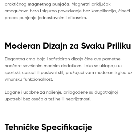
praktičnog
magnetnog punjača
. Magnetni priključak
omogućava brzo i sigurno povezivanje bez komplikacija, čineći
proces punjenja jednostavnim i efikasnim.
Moderan Dizajn za Svaku Priliku
Elegantna crna boja i sofisticiran dizajn čine ove pametne
naočare savršenim modnim dodatkom. Lako se uklapaju uz
sportski, casual ili poslovni stil, pružajući vam moderan izgled uz
vrhunsku funkcionalnost.
Lagane i udobne za nošenje, prilagođene su dugotrajnoj
upotrebi bez osećaja težine ili neprijatnosti.
Tehničke Specifikacije