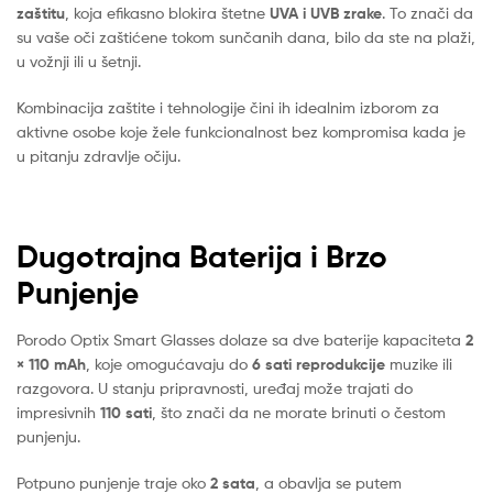
zaštitu
, koja efikasno blokira štetne
UVA i UVB zrake
. To znači da
su vaše oči zaštićene tokom sunčanih dana, bilo da ste na plaži,
u vožnji ili u šetnji.
Kombinacija zaštite i tehnologije čini ih idealnim izborom za
aktivne osobe koje žele funkcionalnost bez kompromisa kada je
u pitanju zdravlje očiju.
Dugotrajna Baterija i Brzo
Punjenje
Porodo Optix Smart Glasses dolaze sa dve baterije kapaciteta
2
× 110 mAh
, koje omogućavaju do
6 sati reprodukcije
muzike ili
razgovora. U stanju pripravnosti, uređaj može trajati do
impresivnih
110 sati
, što znači da ne morate brinuti o čestom
punjenju.
Potpuno punjenje traje oko
2 sata
, a obavlja se putem