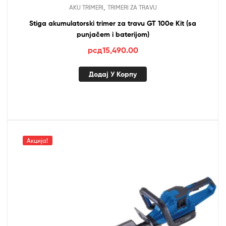
,
AKU TRIMERI
TRIMERI ZA TRAVU
Stiga akumulatorski trimer za travu GT 100e Kit (sa
punjačem i baterijom)
рсд
15,490.00
Додај У Корпу
Акција!