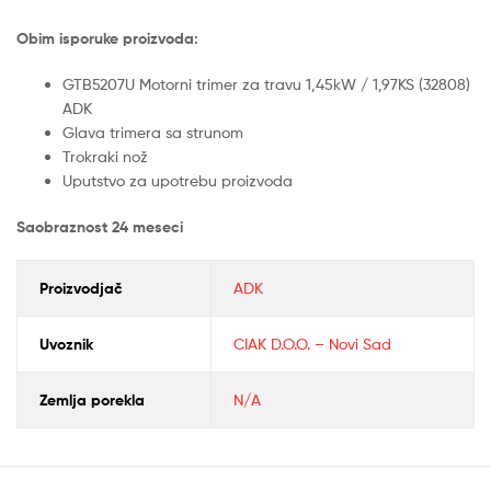
Obim isporuke proizvoda:
GTB5207U Motorni trimer za travu 1,45kW / 1,97KS (32808)
ADK
Glava trimera sa strunom
Trokraki nož
Uputstvo za upotrebu proizvoda
Saobraznost 24 meseci
Proizvodjač
ADK
Uvoznik
CIAK D.O.O. – Novi Sad
Zemlja porekla
N/A