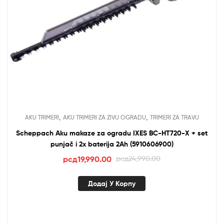
,
,
AKU TRIMERI
AKU TRIMERI ZA ZIVU OGRADU
TRIMERI ZA TRAVU
Scheppach Aku makaze za ogradu IXES BC-HT720-X + set
punjač i 2x baterija 2Ah (5910606900)
Оригинална
Тренутна
рсд
19,990.00
рсд
24,990.00
цена
цена
је
је:
Додај У Корпу
била:
рсд19,990.00.
рсд24,990.00.