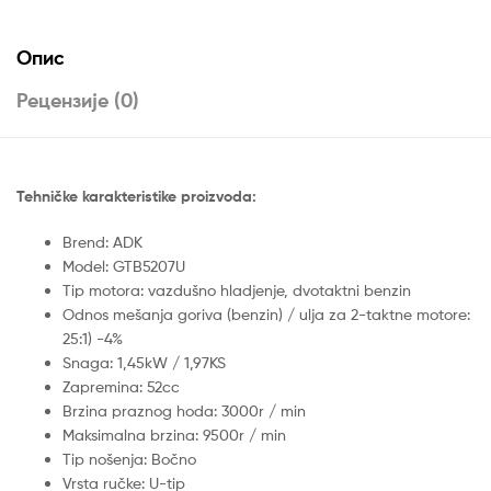
(32808)
ADK
Опис
количина
Рецензије (0)
Tehničke karakteristike proizvoda:
Brend: ADK
Model: GTB5207U
Tip motora: vazdušno hladjenje, dvotaktni benzin
Odnos mešanja goriva (benzin) / ulja za 2-taktne motore:
25:1) -4%
Snaga: 1,45kW / 1,97KS
Zapremina: 52cc
Brzina praznog hoda: 3000r / min
Maksimalna brzina: 9500r / min
Tip nošenja: Bočno
Vrsta ručke: U-tip