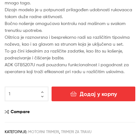
рсд14,990.00.
mnogo toga.
Dizajn modela je u potpunosti prilagođen udobnosti rukovaoca
tokom duže radne aktivnosti.
Bočno nošenje omogućava kontrolu nad mašinom u svakom
trenutku upotrebe.
Oštrica je raznovrsna i besprekorno radi sa različitim tipovima
noževa, kao i sa glavom sa strunom koja je uključena u set.
To ga čini idealnim za različite zadatke, kao što su košenje,
podrezivanje i čišćenje bašte.
ADK GTB5207U nudi pouzdanu funkcionalnost i pogodnost za
operatera koji traži efikasnost pri radu u različitim uslovima.
Motorni
Додај у корпу
trimer
za
travu
Compare
GTB5207U
1,45kW
/
КАТЕГОРИЈЕ:
MOTORNI TRIMERI
,
TRIMERI ZA TRAVU
1,97KS