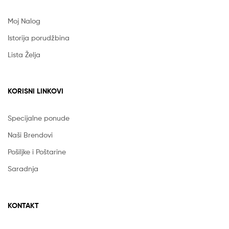
Moj Nalog
Istorija porudžbina
Lista Želja
KORISNI LINKOVI
Specijalne ponude
Naši Brendovi
Pošiljke i Poštarine
Saradnja
KONTAKT