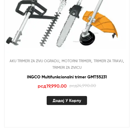
,
,
,
AKU TRIMERI ZA ZIVU OGRADU
MOTORNI TRIMERI
TRIMERI ZA TRAVU
TRIMERI ZA ZIVICU
INGCO Multifunkcionalni trimer GMT55231
Оригинална
Тренутна
рсд
19,990.00
рсд
24,990.00
цена
цена
је
је:
Додај У Корпу
била:
рсд19,990.00.
рсд24,990.00.