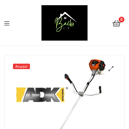
0
Menu
Tehnika
Backo
Акција!
Sombor