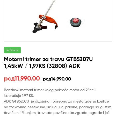
In Stock
Motorni trimer za travu GTB5207U
1,45kW / 1,97KS (32808) ADK
Оригинална
Тренутна
рсд
11,990.00
рсд
14,990.00
цена
цена
Benzinski motorni trimer kojeg pokreće motor od 25cc i
isporučuje 1,97 KS.
је
је:
ADK GTB5207U je dizajniran posebno za mesta gde su kosilice
била:
рсд11,990.00.
na točkovima neefikasne, uključujući padine, područja sa gustim
drvećem i žbunjem, travnate površine oko zgrada, ograde i još