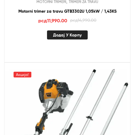
,
MOTORNI TRIMERI
TRIMERI ZA TRAVU
Motorni trimer za travu GTB3302U 1,05kW / 1,43KS
Оригинална
Тренутна
рсд
11,990.00
рсд
14,990.00
цена
цена
је
је:
Додај У Корпу
била:
рсд11,990.00.
рсд14,990.00.
Акција!