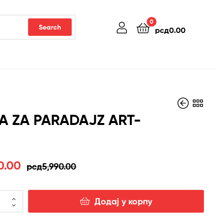
0
Search
рсд
0.00
A ZA PARADAJZ ART-
рсд
9,490.00
ална
на
0.00
рсд
5,990.00
Додај у корпу