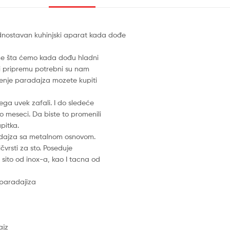
dnostavan kuhinjski aparat kada dođe
tome šta ćemo kada dođu hladni
bi pripremu potrebni su nam
venje paradajza mozete kupiti
ega uvek zafali. I do sledeće
o meseci. Da biste to promenili
pitka.
dajza sa metalnom osnovom.
vrsti za sto. Poseduje
 sito od inox-a, kao I tacna od
 paradajiza
ajz