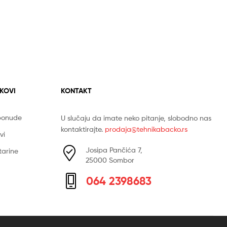
NKOVI
KONTAKT
 ponude
U slučaju da imate neko pitanje, slobodno nas
kontaktirajte.
prodaja@tehnikabacko.rs
vi
Josipa Pančića 7,
štarine
25000 Sombor
064 2398683