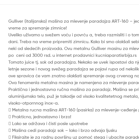
Gulliver (italijanska) mašina za mlevenje paradajza
ART-160
– je
vreme za spremanje zimnice!
Uveliko uživamo u svežem voću i povrću a, treba razmisliti i o 
dani. Treba na vreme pripremiti zimnicu. Kako bi smo olakšali se
neki od sledećih proizvoda. Ovu metalnu Gulliver masinu za mle
po ceni od 3000 rsd. u internet prodavnici
kucniaparatisrbija.rs
Tomato juice tj. sok od paradajza. Nekako se uvek ispostavi da nj
letnje sezone i novog svežeg paradajza se pojavi rupa od nekolik
ove spravica će vam znatno olakšati spremanje ovog crvenog na
Ova fenomenla metalna masina je namenjena za mlevenje para
Praktična i jednostavna ručna mašina za paradajz. Mašina se prič
aluminijumsko telo, puž je takodje od visoko kvalitetetnog metala,
visoko-otpornnog inox-a.

Metalna rucna mašina ART-160 (pasirka) za mlevenje-ceđenje

Prakticno, jednostavno i brzo!

Lako se održava i čisti posle upotrebe

Mašina cedi paradajz sok – lako i brzo odvaja ljusku

Fiksirajte je za radnu površinu uz pomoć stega i ubacite parad