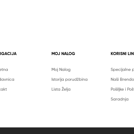
IGACIJA
MOJ NALOG
KORISNI LI
etna
Moj Nalog
Specijalne
davnica
Istorija porudžbina
Naši Brendo
takt
Lista Želja
Pošiljke i Po
Saradnja