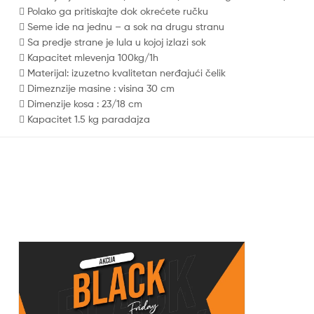

Polako ga pritiskajte dok okrećete ručku

Seme ide na jednu – a sok na drugu stranu

Sa predje strane je lula u kojoj izlazi sok

Kapacitet mlevenja 100kg/1h

Materijal: izuzetno kvalitetan nerđajući čelik

Dimeznzije masine : visina 30 cm

Dimenzije kosa : 23/18 cm

Kapacitet 1.5 kg paradajza