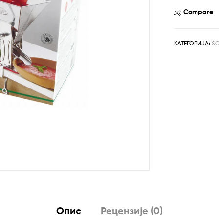
била:
рсд3,99
ART-
Compare
рсд5,99
160
количина
КАТЕГОРИЈА:
SO
Опис
Рецензије (0)