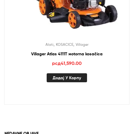
,
,
Alati
KOSACICE
Villager
Villager Atlas 4111T мotorna kosačica
рсд
41,590.00
Додај У Корпу
NEDAVNE OBJAVE