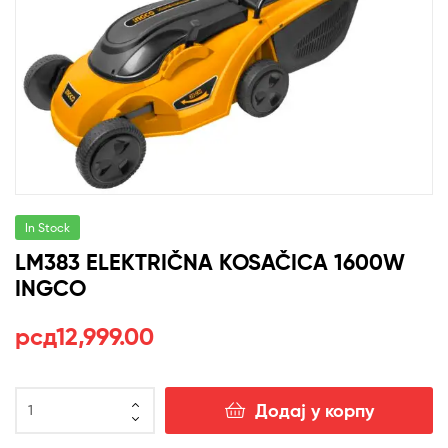
In Stock
LM383 ELEKTRIČNA KOSAČICA 1600W
INGCO
рсд
12,999.00
LM383
Додај у корпу
ELEKTRIČNA
KOSAČICA