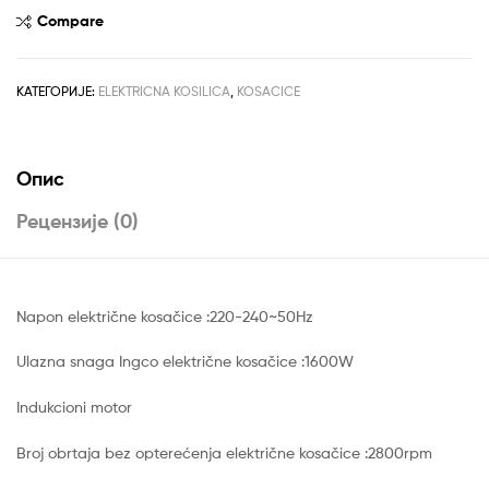
1600W
Compare
INGCO
количина
КАТЕГОРИЈЕ:
ELEKTRICNA KOSILICA
,
KOSACICE
Опис
Рецензије (0)
Napon električne kosačice :220-240~50Hz
Ulazna snaga Ingco električne kosačice :1600W
Indukcioni motor
Broj obrtaja bez opterećenja električne kosačice :2800rpm