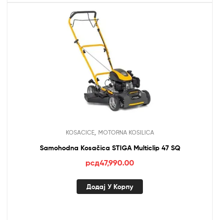
,
KOSACICE
MOTORNA KOSILICA
Samohodna Kosačica STIGA Multiclip 47 SQ
рсд
47,990.00
Додај У Корпу