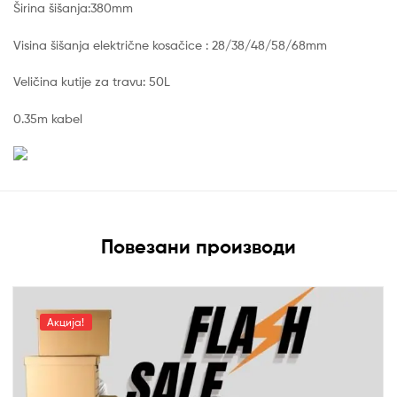
Širina šišanja:380mm
Visina šišanja električne kosačice : 28/38/48/58/68mm
Veličina kutije za travu: 50L
0.35m kabel
Повезани производи
Акција!