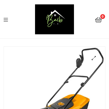
0
Menu
Tehnika
Backo
Sombor