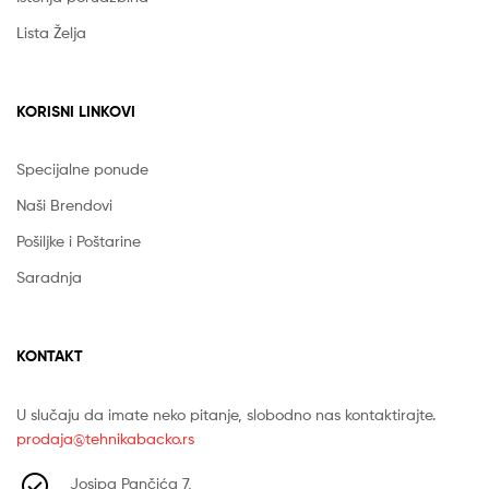
Lista Želja
KORISNI LINKOVI
Specijalne ponude
Naši Brendovi
Pošiljke i Poštarine
Saradnja
KONTAKT
U slučaju da imate neko pitanje, slobodno nas kontaktirajte.
prodaja@tehnikabacko.rs
Josipa Pančića 7,