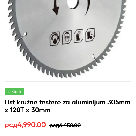
In Stock
List kružne testere za aluminijum 305mm
x 120T x 30mm
Оригинална
Тренутна
рсд
4,990.00
рсд
6,450.00
цена
цена