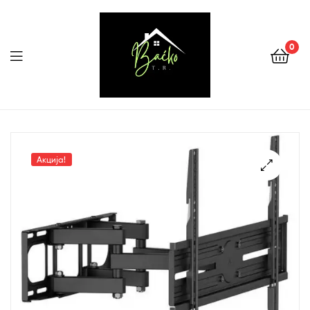
0
Menu
Tehnika
Backo
Акција!
Sombor