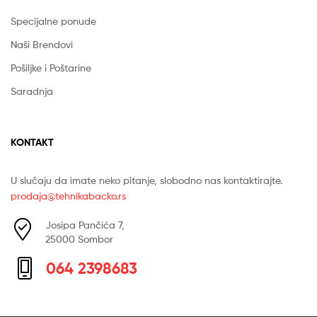
Specijalne ponude
Naši Brendovi
Pošiljke i Poštarine
Saradnja
KONTAKT
U slučaju da imate neko pitanje, slobodno nas kontaktirajte.
prodaja@tehnikabacko.rs
Josipa Pančića 7,
25000 Sombor
064 2398683