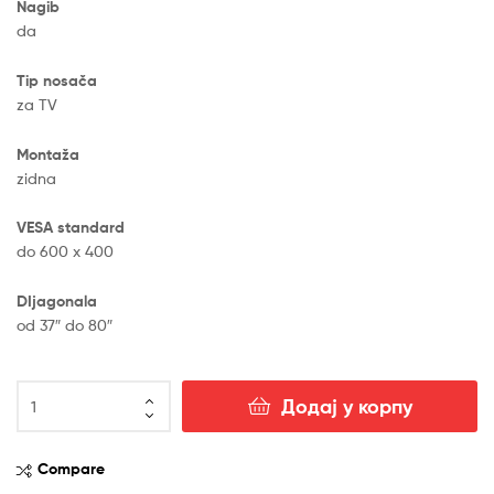
Nagib
da
Tip nosača
za TV
Montaža
zidna
VESA standard
do 600 x 400
DIjagonala
od 37″ do 80″
LEXA
Додај у корпу
TV
NOSAČ
LX-
Compare
365M