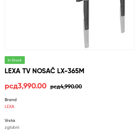
In Stock
LEXA TV NOSAČ LX-365M
Оригинална
Тренутна
рсд
3,990.00
рсд
4,990.00
цена
цена
Brand
LEXA
је
је:
била:
рсд3,990.00.
Vrsta
zglobni
рсд4,990.00.