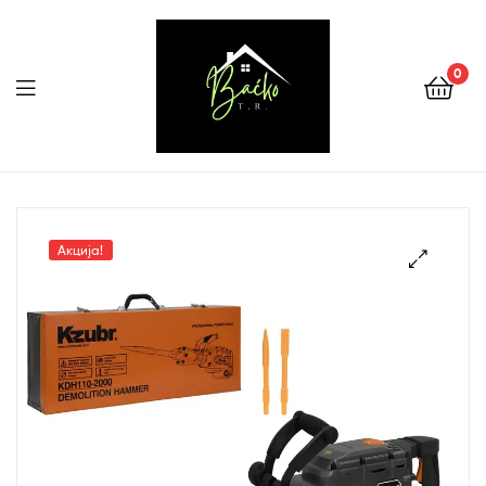
0
Menu
Tehnika
Backo
Акција!
Sombor