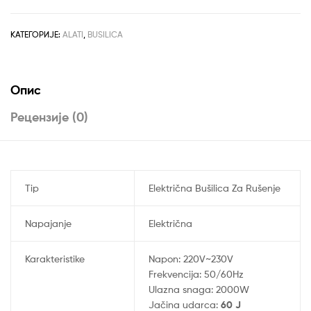
рсд23,990.00.
Rušenje
KDH110-
2000
КАТЕГОРИЈЕ:
ALATI
,
BUSILICA
количина
Опис
Рецензије (0)
Tip
Električna Bušilica Za Rušenje
Napajanje
Električna
Karakteristike
Napon: 220V~230V
Frekvencija: 50/60Hz
Ulazna snaga: 2000W
Jačina udarca:
60 J