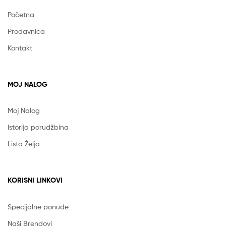
Početna
Prodavnica
Kontakt
MOJ NALOG
Moj Nalog
Istorija porudžbina
Lista Želja
KORISNI LINKOVI
Specijalne ponude
Naši Brendovi