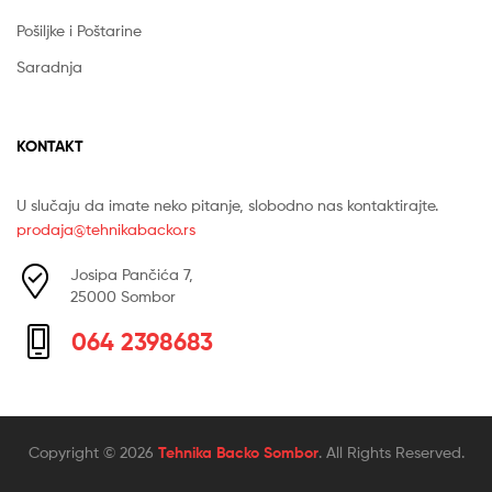
Pošiljke i Poštarine
Saradnja
KONTAKT
U slučaju da imate neko pitanje, slobodno nas kontaktirajte.
prodaja@tehnikabacko.rs
Josipa Pančića 7,
25000 Sombor
064 2398683
Copyright © 2026
Tehnika Backo Sombor
. All Rights Reserved.