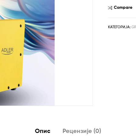
AD
Compare
7740
количина
КАТЕГОРИЈА:
GR
Опис
Рецензије (0)