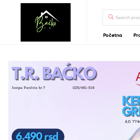
Search
for:
Početna
Pr
Tehnika
Backo
Sombor
Prodavnica
alata
i
tehnike