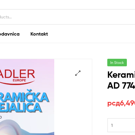
odavnica
Kontakt
In Stock
Kerami
AD 77
рсд
6,49
Keramička
Grejalica
ADLER