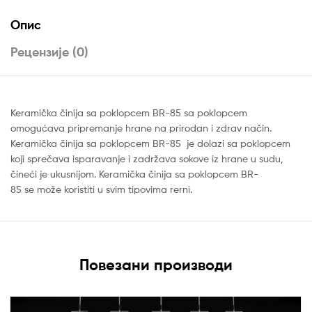
Опис
Рецензије (0)
Keramička činija sa poklopcem BR-85 sa poklopcem
omogućava pripremanje hrane na prirodan i zdrav način.
Keramička činija sa poklopcem BR-85 je dolazi sa poklopcem
koji sprečava isparavanje i zadržava sokove iz hrane u sudu,
čineći je ukusnijom. Keramička činija sa poklopcem BR-
85 se može koristiti u svim tipovima rerni.
Повезани производи