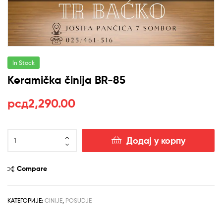
In Stock
Keramička činija BR-85
рсд
2,290.00
Keramička
Додај у корпу
činija
BR-
85
Compare
количина
КАТЕГОРИЈЕ:
CINIJE
,
POSUDJE