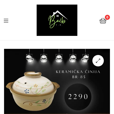
0
Menu
Tehnika
Backo
Sombor