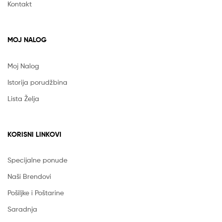
Kontakt
MOJ NALOG
Moj Nalog
Istorija porudžbina
Lista Želja
KORISNI LINKOVI
Specijalne ponude
Naši Brendovi
Pošiljke i Poštarine
Saradnja