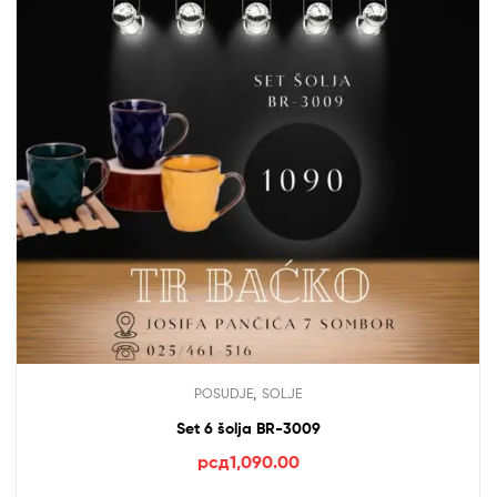
,
POSUDJE
SOLJE
Set 6 šolja BR-3009
рсд
1,090.00