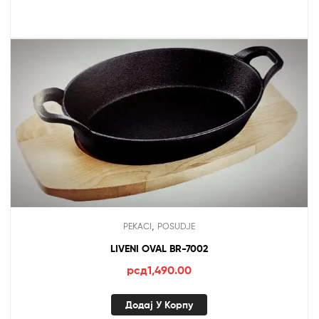
,
PEKACI
POSUDJE
LIVENI OVAL BR-7002
рсд
1,490.00
Додај У Корпу