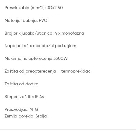
Presek kabla (mm^2): 3Gx2,50
Materijal bubnja: PVC
Broj prikljucaka/uticnica: 4 x monofazna
Napajanje: 1 x monofazni pod uglom
Maksimalno opterecenje 3500W
Zaštita od preopterecenja – termoprekidac
Zaštita od dodira
Stepen zaštite: IP 44
Proizvodjac: MTG
Zemlja porekla: Srbija