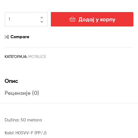
рсд14,990.00.
Kablovska
Додај у корпу
motalica
MAK-
034A
Compare
3X2.5
50M
количина
КАТЕГОРИЈА:
MOTALICE
Опис
Рецензије (0)
Dužina: 50 metara
Kabl: H05VV-F (PP/J)