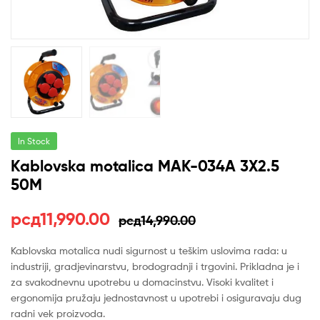
In Stock
Kablovska motalica MAK-034A 3X2.5
50M
Оригинална
Тренутна
рсд
11,990.00
рсд
14,990.00
цена
цена
Kablovska motalica nudi sigurnost u teškim uslovima rada: u
industriji, gradjevinarstvu, brodogradnji i trgovini. Prikladna je i
је
је:
za svakodnevnu upotrebu u domacinstvu. Visoki kvalitet i
била:
рсд11,990.00.
ergonomija pružaju jednostavnost u upotrebi i osiguravaju dug
radni vek proizvoda.