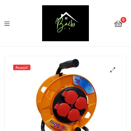
0
Menu
Tehnika
Backo
Акција!
Sombor