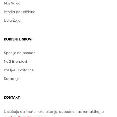
Moj Nalog
Istorija porudžbina
Lista Želja
KORISNI LINKOVI
Specijalne ponude
Naši Brendovi
Pošiljke i Poštarine
Saradnja
KONTAKT
U slučaju da imate neko pitanje, slobodno nas kontaktirajte.