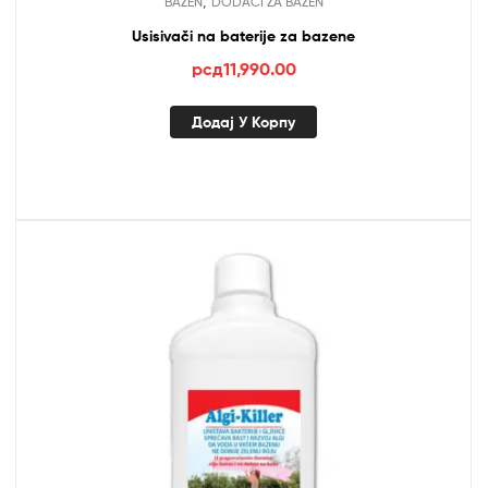
,
BAZEN
DODACI ZA BAZEN
Usisivači na baterije za bazene
рсд
11,990.00
Додај У Корпу