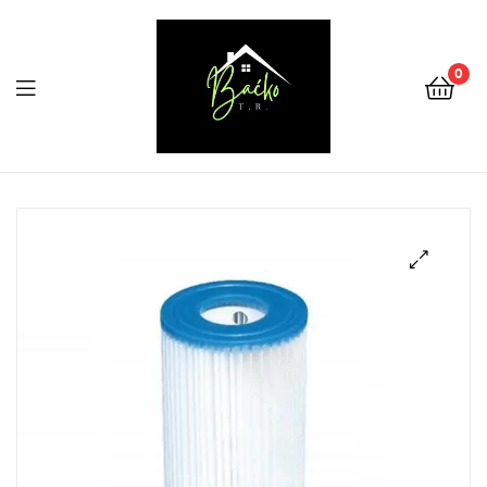
0
Menu
Tehnika
Backo
Sombor