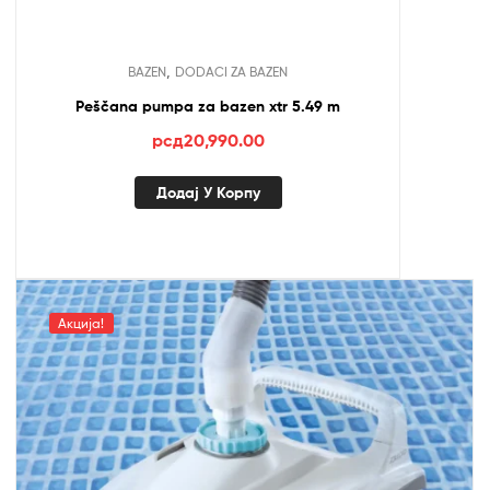
,
BAZEN
DODACI ZA BAZEN
Peščana pumpa za bazen xtr 5.49 m
рсд
20,990.00
Додај У Корпу
Акција!