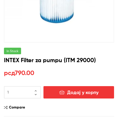
In Stock
INTEX Filter za pumpu (ITM 29000)
рсд
790.00
INTEX
Додај у корпу
Filter
za
pumpu
Compare
(ITM
29000)