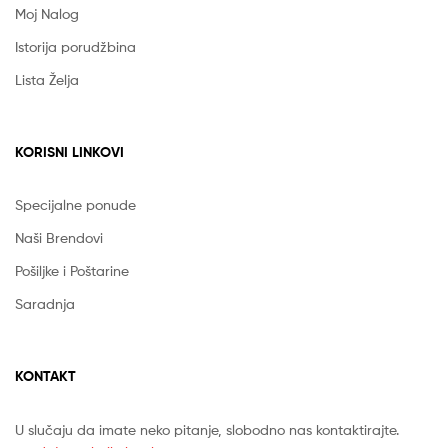
Moj Nalog
Istorija porudžbina
Lista Želja
KORISNI LINKOVI
Specijalne ponude
Naši Brendovi
Pošiljke i Poštarine
Saradnja
KONTAKT
U slučaju da imate neko pitanje, slobodno nas kontaktirajte.