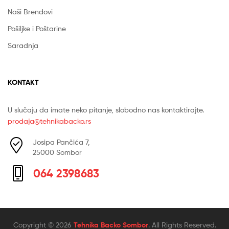
Naši Brendovi
Pošiljke i Poštarine
Saradnja
KONTAKT
U slučaju da imate neko pitanje, slobodno nas kontaktirajte.
prodaja@tehnikabacko.rs
Josipa Pančića 7,
25000 Sombor
064 2398683
Copyright © 2026
Tehnika Backo Sombor
. All Rights Reserved.