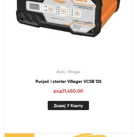
,
Alati
Villager
Punjač i starter Villager VCSB 12S
рсд
11,450.00
Додај У Корпу