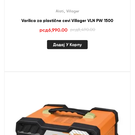
,
Alati
Villager
Varilica za plastične cevi Villager VLN PW 1500
Оригинална
Тренутна
рсд
6,990.00
рсд
8,490.00
цена
цена
је
је:
Додај У Корпу
била:
рсд6,990.00.
рсд8,490.00.