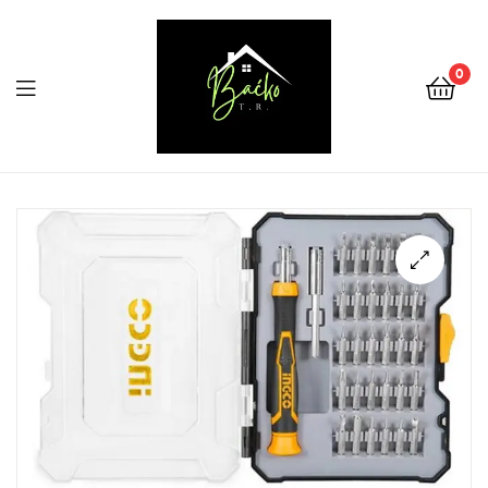
0
Menu
Tehnika
Backo
Sombor