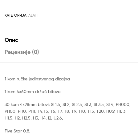
32KOM
INGCO
количина
КАТЕГОРИЈА:
ALATI
Опис
Рецензије (0)
1 kom ručke jedinstvenog dizajna
1 kom 4x60mm držač bitova
30 kom 4x28mm bitovi: SL1.5, SL2, SL2.5, SL3, SL3.5, SL4, PH000,
PH00, PH0, PH1, T4,T5, T6, T7, T8, T9, T10, T15, T20, H0.9, H1. 3,
H1.5, H2, H2.5, H3, H4, I2, U2.6,
Five Star 0.8,