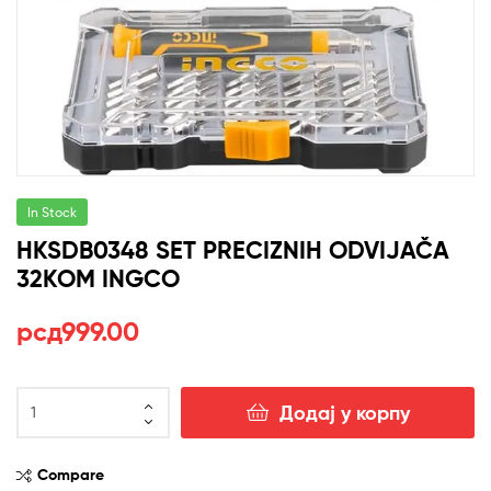
In Stock
HKSDB0348 SET PRECIZNIH ODVIJAČA
32KOM INGCO
рсд
999.00
HKSDB0348
Додај у корпу
SET
PRECIZNIH
ODVIJAČA
Compare