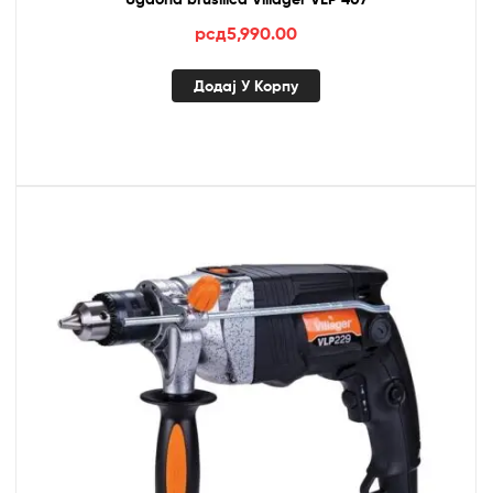
рсд
5,990.00
Додај У Корпу