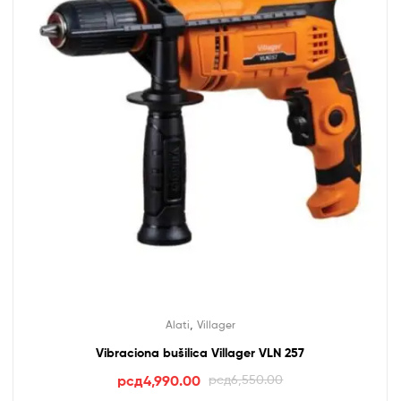
,
Alati
Villager
Vibraciona bušilica Villager VLN 257
Оригинална
Тренутна
рсд
4,990.00
рсд
6,550.00