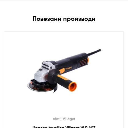
Повезани производи
,
Alati
Villager
Ugaona brusilica Villager VLP 407