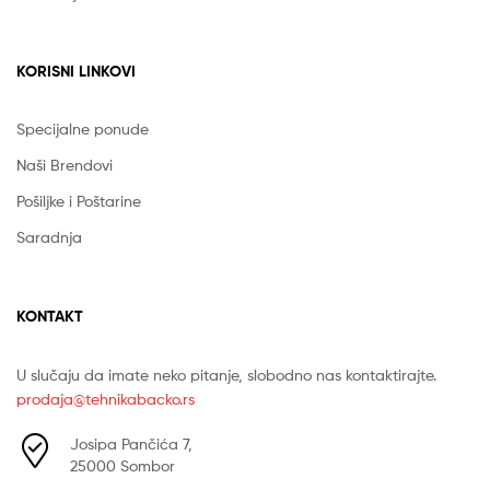
KORISNI LINKOVI
Specijalne ponude
Naši Brendovi
Pošiljke i Poštarine
Saradnja
KONTAKT
U slučaju da imate neko pitanje, slobodno nas kontaktirajte.
prodaja@tehnikabacko.rs
Josipa Pančića 7,
25000 Sombor