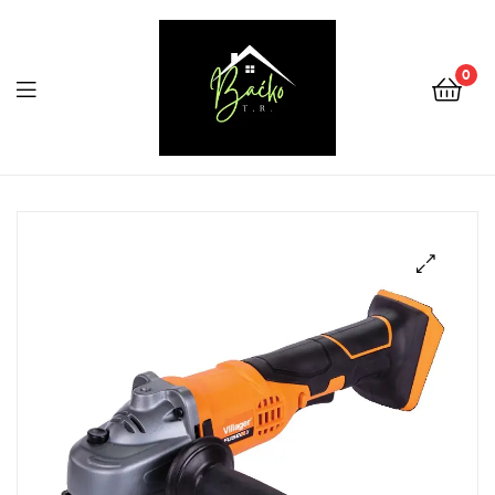
0
Menu
Tehnika
Backo
Sombor