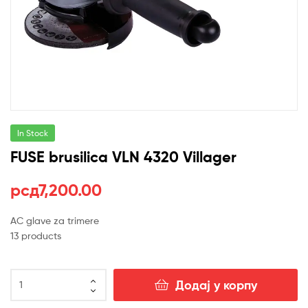
In Stock
FUSE brusilica VLN 4320 Villager
рсд
7,200.00
AC glave za trimere
13 products
FUSE
Додај у корпу
brusilica
VLN