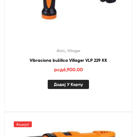
,
Alati
Villager
Vibraciona bušilica Villager VLP 229 KK
рсд
6,900.00
Додај У Корпу
Акција!