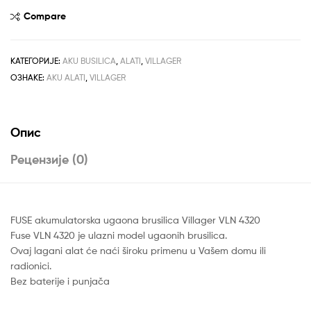
4320
Compare
Villager
количина
КАТЕГОРИЈЕ:
AKU BUSILICA
,
ALATI
,
VILLAGER
ОЗНАКЕ:
AKU ALATI
,
VILLAGER
Опис
Рецензије (0)
FUSE akumulatorska ugaona brusilica Villager VLN 4320
Fuse VLN 4320 je ulazni model ugaonih brusilica.
Ovaj lagani alat će naći široku primenu u Vašem domu ili
radionici.
Bez baterije i punjača