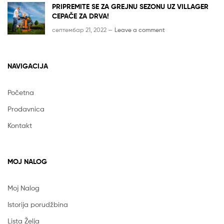
PRIPREMITE SE ZA GREJNU SEZONU UZ VILLAGER
CEPAČE ZA DRVA!
септембар 21, 2022 —
Leave a comment
NAVIGACIJA
Početna
Prodavnica
Kontakt
MOJ NALOG
Moj Nalog
Istorija porudžbina
Lista Želja