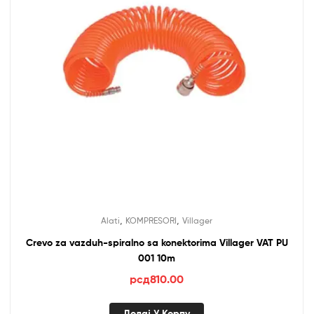
,
,
Alati
KOMPRESORI
Villager
Crevo za vazduh-spiralno sa konektorima Villager VAT PU
001 10m
рсд
810.00
Додај У Корпу