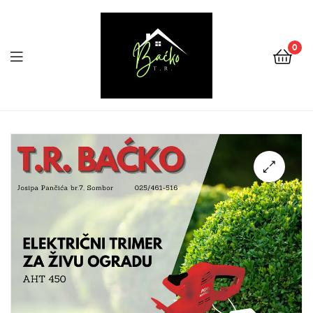
0
Menu
Tehnika
Backo
Sombor