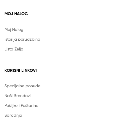
MOJ NALOG
Moj Nalog
Istorija porudžbina
Lista Želja
KORISNI LINKOVI
Specijalne ponude
Naši Brendovi
Pošiljke i Poštarine
Saradnja