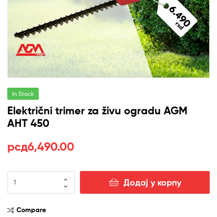
In Stock
Električni trimer za živu ogradu AGM
AHT 450
рсд
6,490.00
Električni
Додај у корпу
trimer
za
živu
Compare