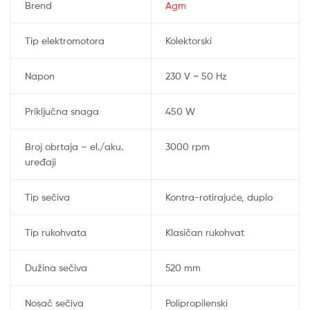
Brend
Agm
Tip elektromotora
Kolektorski
Napon
230 V ~ 50 Hz
Priključna snaga
450 W
Broj obrtaja – el./aku.
3000 rpm
uređaji
Tip sečiva
Kontra-rotirajuće, duplo
Tip rukohvata
Klasičan rukohvat
Dužina sečiva
520 mm
Nosač sečiva
Polipropilenski