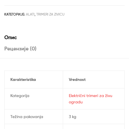
ogradu
AGM
AHT
КАТЕГОРИЈЕ:
ALATI
,
TRIMERI ZA ZIVICU
450
количина
Опис
Рецензије (0)
Karakteristika
Vrednost
Kategorija
Električni trimeri za živu
ogradu
Težina pakovanja
3 kg