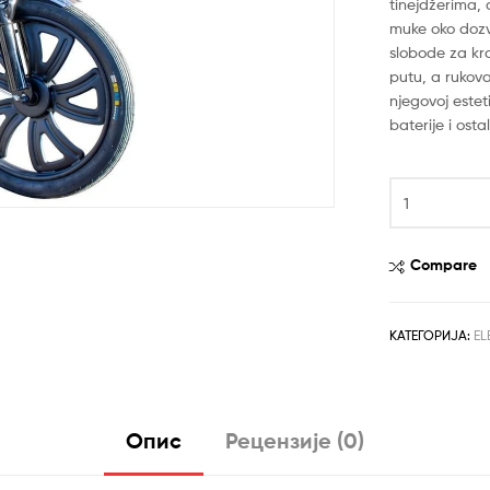
била:
рсд74,99
tinejdžerima, 
muke oko dozvo
рсд79,99
slobode za kr
putu, a rukova
njegovoj estet
baterije i osta
Elektricni
bicikl
Ultra
AMP
Compare
crveni
48v
12ah
КАТЕГОРИЈА:
EL
количина
Опис
Рецензије (0)