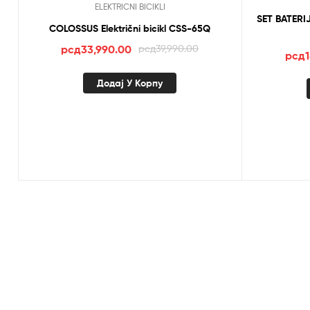
ELEKTRICNI BICIKLI
SET BATERIJ
COLOSSUS Električni bicikl CSS-65Q
Оригинална
Тренутна
рсд
33,990.00
рсд
39,990.00
рсд
цена
цена
је
је:
Додај У Корпу
била:
рсд33,990.00.
рсд39,990.00.