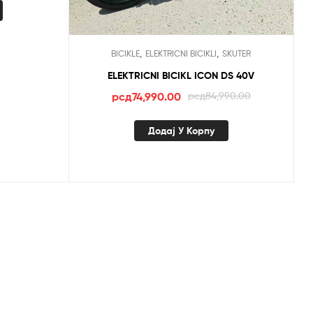
,
,
BICIKLE
ELEKTRICNI BICIKLI
SKUTER
ELEKTRICNI BICIKL ICON DS 40V
Оригинална
Тренутна
рсд
74,990.00
рсд
84,990.00
цена
цена
је
је:
Додај У Корпу
била:
рсд74,990.00.
рсд84,990.00.