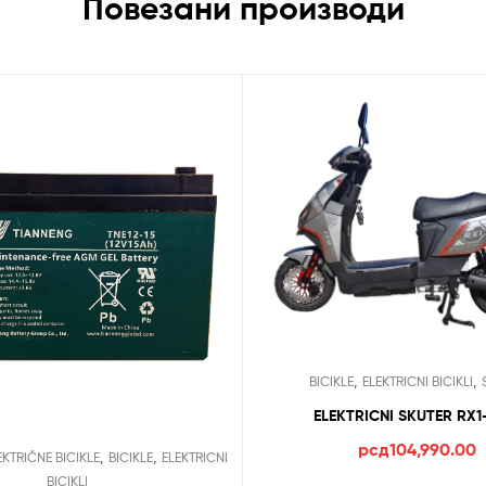
Повезани производи
,
,
BICIKLE
ELEKTRICNI BICIKLI
ELEKTRICNI SKUTER RX1
рсд
104,990.00
,
,
EKTRIČNE BICIKLE
BICIKLE
ELEKTRICNI
BICIKLI