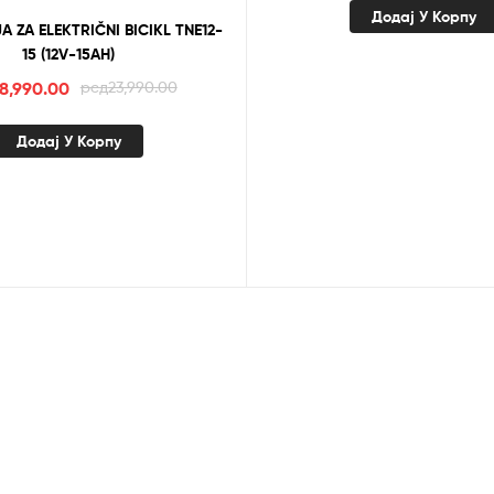
Додај У Корпу
A ZA ELEKTRIČNI BICIKL TNE12-
15 (12V-15AH)
Оригинална
Тренутна
18,990.00
рсд
23,990.00
цена
цена
је
је:
Додај У Корпу
била:
рсд18,990.00.
рсд23,990.00.