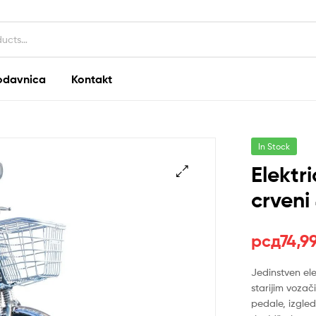
odavnica
Kontakt
In Stock
Elektri
crveni
Оригин
Тренут
рсд
74,9
цена
цена
Jedinstven ele
starijim voza
је
је:
pedale, izgled