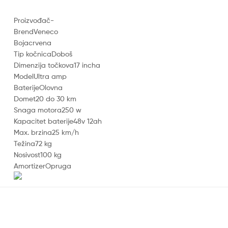
Proizvođač-
BrendVeneco
Bojacrvena
Tip kočnicaDoboš
Dimenzija točkova17 incha
ModelUltra amp
BaterijeOlovna
Domet20 do 30 km
Snaga motora250 w
Kapacitet baterije48v 12ah
Max. brzina25 km/h
Težina72 kg
Nosivost100 kg
AmortizerOpruga