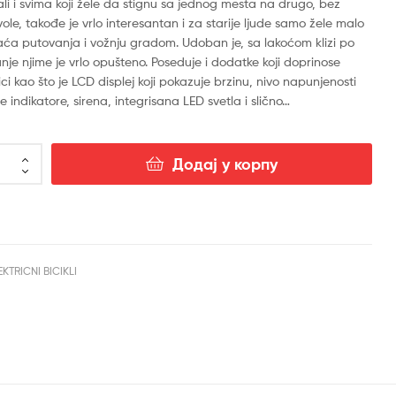
0.00.
ali i svima koji žele da stignu sa jednog mesta na drugo, bez
le, takođe je vrlo interesantan i za starije ljude samo žele malo
0.00.
aća putovanja i vožnju gradom. Udoban je, sa lakoćom klizi po
nje njime je vrlo opušteno. Poseduje i dodatke koji doprinose
ici kao što je LCD displej koji pokazuje brzinu, nivo napunjenosti
le indikatore, sirena, integrisana LED svetla i slično…
Додај у корпу
EKTRICNI BICIKLI