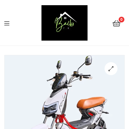
0
Menu
Tehnika
Backo
Sombor