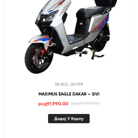
,
BICIKLE
SKUTER
MAXIMUS EAGLE DAKAR – SIVI
Оригинална
Тренутна
рсд
91,990.00
рсд
114,990.00
цена
цена
је
је:
Додај У Корпу
била:
рсд91,990.00.
рсд114,990.00.