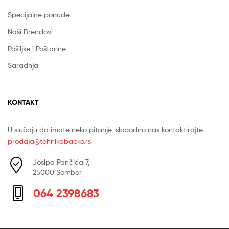
Specijalne ponude
Naši Brendovi
Pošiljke i Poštarine
Saradnja
KONTAKT
U slučaju da imate neko pitanje, slobodno nas kontaktirajte.
prodaja@tehnikabacko.rs
Josipa Pančića 7,
25000 Sombor
064 2398683