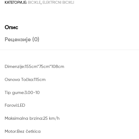
КАТЕГОРИЈЕ:
BICIKLE
,
ELEKTRICNI BICIKLI
Опис
Рецензије (0)
Dimenzije:155cm*75cm*108cm
Osnova Točka:115cm
Tip gume:3.00-10
Farovi:LED
Maksimalna brzina:25 km/h
Motor:Bez četkica