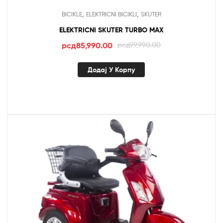
,
,
BICIKLE
ELEKTRICNI BICIKLI
SKUTER
ELEKTRICNI SKUTER TURBO MAX
Оригинална
Тренутна
рсд
85,990.00
рсд
99,990.00
цена
цена
је
је:
Додај У Корпу
била:
рсд85,990.00.
рсд99,990.00.