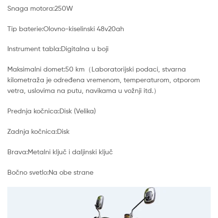
Snaga motora:250W
Tip baterie:Olovno-kiselinski 48v20ah
Instrument tabla:Digitalna u boji
Maksimalni domet:50 km（Laboratorijski podaci, stvarna
kilometraža je određena vremenom, temperaturom, otporom
vetra, uslovima na putu, navikama u vožnji itd.）
Prednja kočnica:Disk (Velika)
Zadnja kočnica:Disk
Brava:Metalni ključ i daljinski ključ
Bočno svetlo:Na obe strane