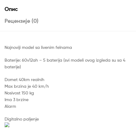
Опис
Рецензије (0)
Najnoviji model sa livenim felnama
Baterije: 60v12ah – 5 baterija (svi modeli ovog izgleda su sa 4
baterije)
Domet 40km realnih
Max brzina je 40 km/h
Nosivost 150 kg
Ima 3 brzine
Alarm
Digitalno paljenje