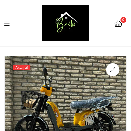
0
Menu
Tehnika
Backo
Акција!
Sombor