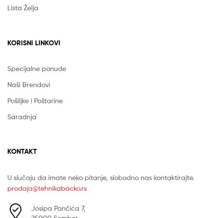
Lista Želja
KORISNI LINKOVI
Specijalne ponude
Naši Brendovi
Pošiljke i Poštarine
Saradnja
KONTAKT
U slučaju da imate neko pitanje, slobodno nas kontaktirajte.
prodaja@tehnikabacko.rs
Josipa Pančića 7,
25000 Sombor