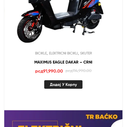
,
,
BICIKLE
ELEKTRICNI BICIKLI
SKUTER
MAXIMUS EAGLE DAKAR – CRNI
Оригинална
Тренутна
рсд
91,990.00
рсд
114,990.00
цена
цена
је
је:
Додај У Корпу
била:
рсд91,990.00.
рсд114,990.00.