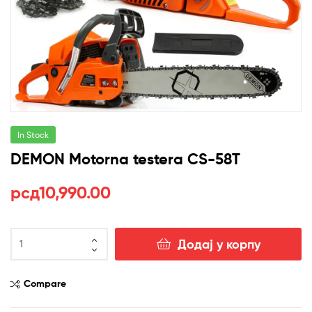
In Stock
DEMON Motorna testera CS-58T
рсд
10,990.00
DEMON
Додај у корпу
Motorna
testera
CS-
Compare
58T
количина