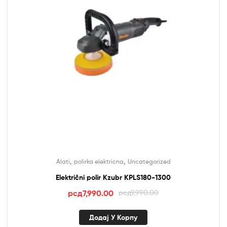
,
,
Alati
polirka elektricna
Uncategorized
Električni polir Kzubr KPLS180-1300
Оригинална
Тренутна
рсд
7,990.00
рсд
9,990.00
цена
цена
је
је:
Додај У Корпу