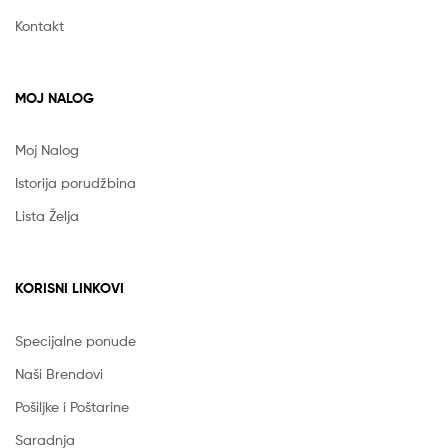
Kontakt
MOJ NALOG
Moj Nalog
Istorija porudžbina
Lista Želja
KORISNI LINKOVI
Specijalne ponude
Naši Brendovi
Pošiljke i Poštarine
Saradnja