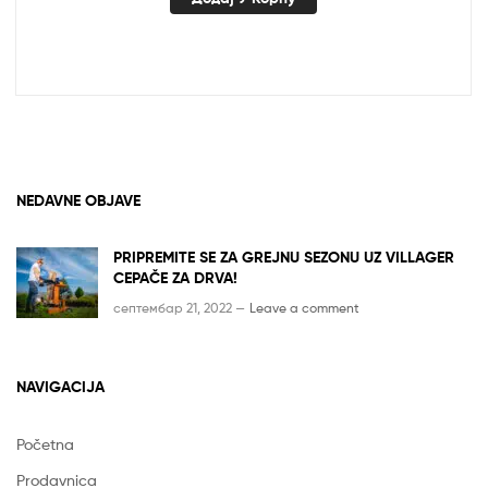
NEDAVNE OBJAVE
PRIPREMITE SE ZA GREJNU SEZONU UZ VILLAGER
CEPAČE ZA DRVA!
септембар 21, 2022 —
Leave a comment
NAVIGACIJA
Početna
Prodavnica