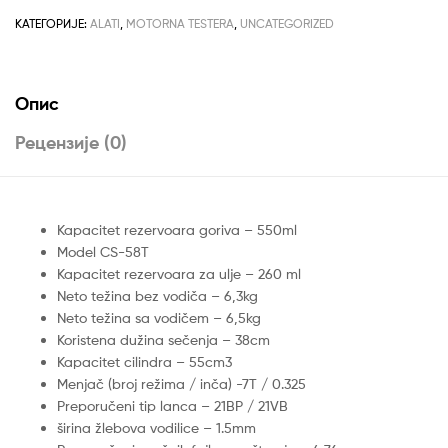
КАТЕГОРИЈЕ:
ALATI
,
MOTORNA TESTERA
,
UNCATEGORIZED
Опис
Рецензије (0)
Kapacitet rezervoara goriva – 550ml
Model CS-58T
Kapacitet rezervoara za ulje – 260 ml
Neto težina bez vodiča – 6,3kg
Neto težina sa vodičem – 6,5kg
Koristena dužina sečenja – 38cm
Kapacitet cilindra – 55cm3
Menjač (broj režima / inča) -7T / 0.325
Preporučeni tip lanca – 21BP / 21VB
širina žlebova vodilice – 1.5mm