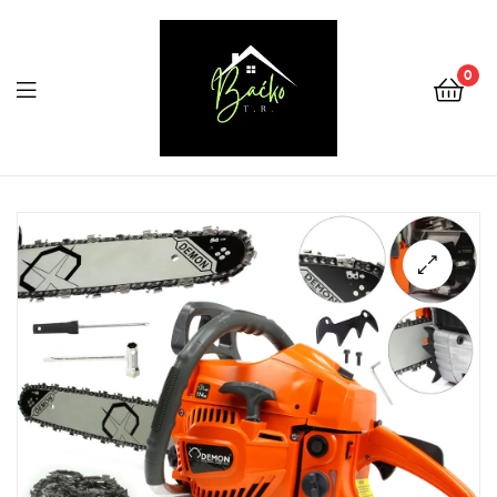
0
Menu
Tehnika
Backo
Sombor