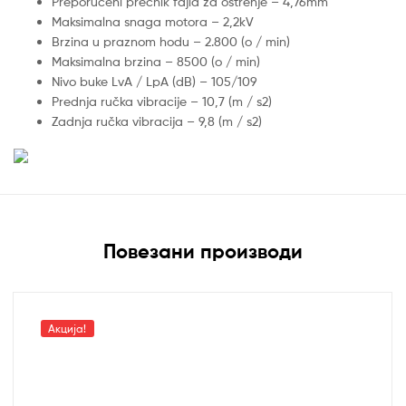
Preporučeni prečnik fajla za oštrenje – 4,76mm
Maksimalna snaga motora – 2,2kV
Brzina u praznom hodu – 2.800 (o / min)
Maksimalna brzina – 8500 (o / min)
Nivo buke LvA / LpA (dB) – 105/109
Prednja ručka vibracije – 10,7 (m / s2)
Zadnja ručka vibracija – 9,8 (m / s2)
Повезани производи
Акција!