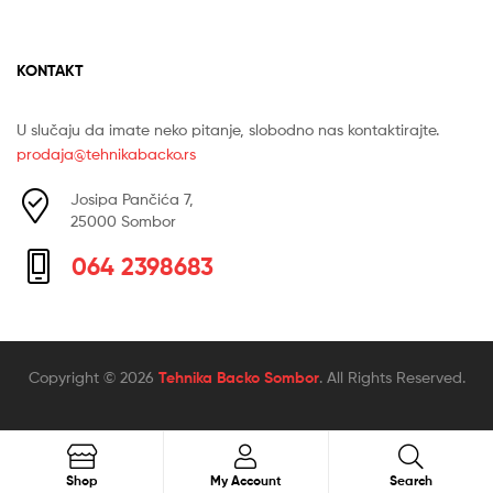
KONTAKT
U slučaju da imate neko pitanje, slobodno nas kontaktirajte.
prodaja@tehnikabacko.rs
Josipa Pančića 7,
25000 Sombor
064 2398683
Copyright © 2026
Tehnika Backo Sombor
. All Rights Reserved.
Search
Search
Shop
My Account
Search
for: