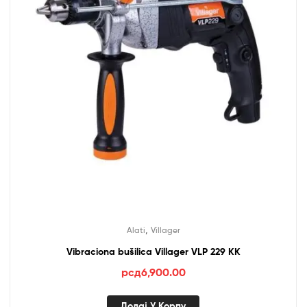
,
Alati
Villager
Vibraciona bušilica Villager VLP 229 KK
рсд
6,900.00
Додај У Корпу