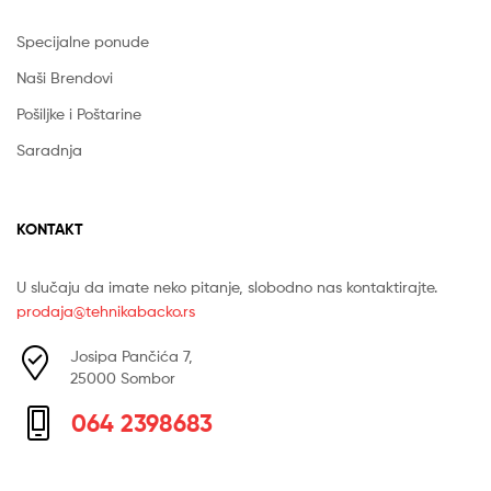
Specijalne ponude
Naši Brendovi
Pošiljke i Poštarine
Saradnja
KONTAKT
U slučaju da imate neko pitanje, slobodno nas kontaktirajte.
prodaja@tehnikabacko.rs
Josipa Pančića 7,
25000 Sombor
064 2398683