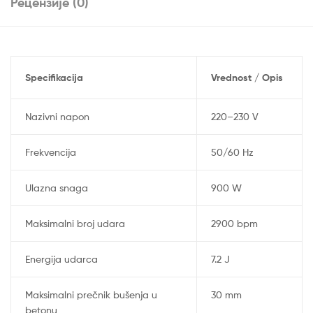
Рецензије (0)
Specifikacija
Vrednost / Opis
Nazivni napon
220–230 V
Frekvencija
50/60 Hz
Ulazna snaga
900 W
Maksimalni broj udara
2900 bpm
Energija udarca
7.2 J
Maksimalni prečnik bušenja u
30 mm
betonu