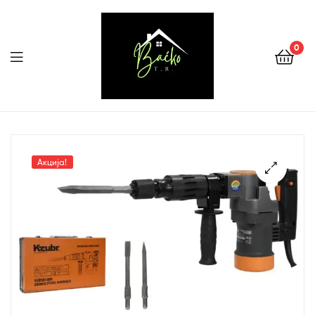
0
Menu
Tehnika
Backo
Акција!
Sombor