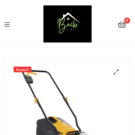
0
Menu
Tehnika
Backo
Акција!
Sombor