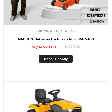
,
ELEKTRICNA KOSILICA
KOSACICE
MACHTIG Električna kosilica za travu MAC-450
Оригинална
Тренутна
рсд
14,990.00
рсд
16,990.00
цена
цена
је
је:
Додај У Корпу
била:
рсд14,990.00.
рсд16,990.00.