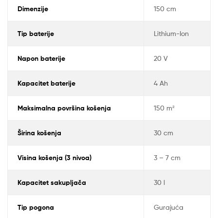
Dimenzije
150 cm
Tip baterije
Lithium-Ion
Napon baterije
20 V
Kapacitet baterije
4 Ah
Maksimalna površina košenja
150 m²
Širina košenja
30 cm
Visina košenja (3 nivoa)
3 – 7 cm
Kapacitet sakupljača
30 l
Tip pogona
Gurajuća