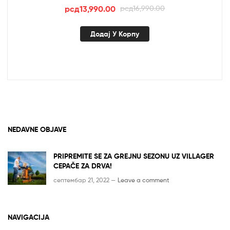
Оригинална
Тренутна
рсд
13,990.00
рсд
16,990.00
цена
цена
је
је:
Додај У Корпу
била:
рсд13,990.00.
рсд16,990.00.
NEDAVNE OBJAVE
PRIPREMITE SE ZA GREJNU SEZONU UZ VILLAGER
CEPAČE ZA DRVA!
септембар 21, 2022 —
Leave a comment
NAVIGACIJA