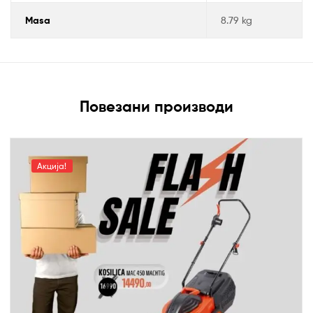
Masa
8.79 kg
Повезани производи
Акција!