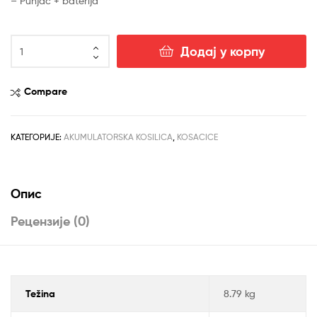
– Punjač + baterija
је
је:
Akumulatorska
била:
рсд22,990.00.
Додај у корпу
kosačica
рсд26,990.00.
Stiga,
sa
Compare
punjačem
i
baterijom
КАТЕГОРИЈЕ:
AKUMULATORSKA KOSILICA
,
KOSACICE
Collector
132
AE
Опис
количина
Рецензије (0)
Težina
8.79 kg