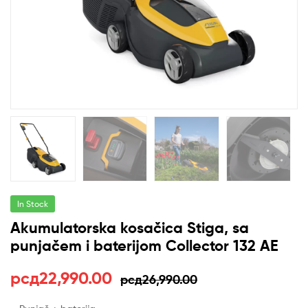
In Stock
Akumulatorska kosačica Stiga, sa
punjačem i baterijom Collector 132 AE
Оригинална
Тренутна
рсд
22,990.00
рсд
26,990.00
цена
цена