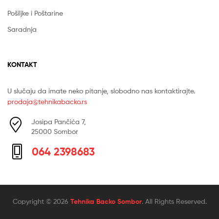
Pošiljke i Poštarine
Saradnja
KONTAKT
U slučaju da imate neko pitanje, slobodno nas kontaktirajte.
prodaja@tehnikabacko.rs
Josipa Pančića 7,
25000 Sombor
064 2398683
Copyright © 2026
Tehnika Backo Sombor
. All Rights Reserved.