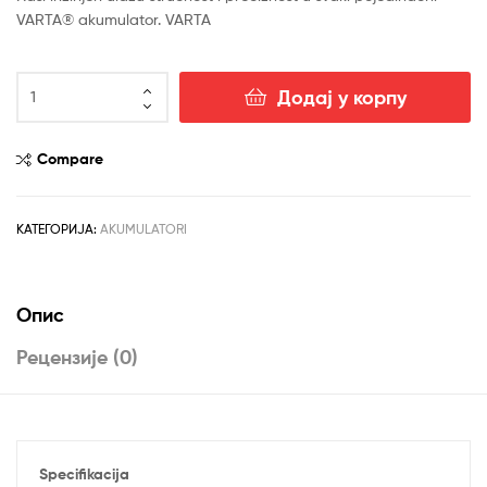
VARTA® akumulator. VARTA
AKUMULATOR
Додај у корпу
12V-
80AH
D+
Compare
A6
VARTA
DYNAMIC
КАТЕГОРИЈА:
AKUMULATORI
AGM
количина
Опис
Рецензије (0)
Specifikacija