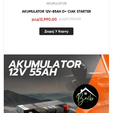
AKUMULATORI
AKUMULATOR 12V-85AH D+ CIAK STARTER
Оригинална
Тренутна
рсд
12,990.00
рсд
15,990.00
цена
цена
је
је:
Додај У Корпу
била:
рсд12,990.00.
рсд15,990.00.