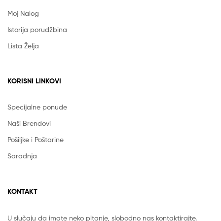
Moj Nalog
Istorija porudžbina
Lista Želja
KORISNI LINKOVI
Specijalne ponude
Naši Brendovi
Pošiljke i Poštarine
Saradnja
KONTAKT
U slučaju da imate neko pitanje, slobodno nas kontaktirajte.