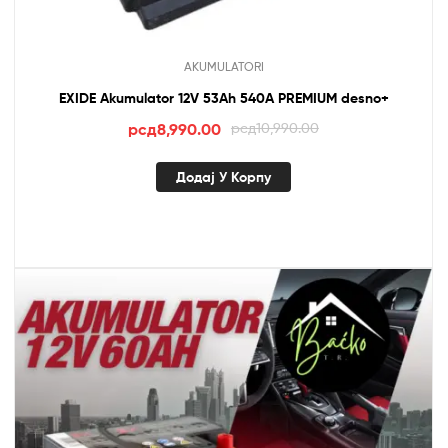
AKUMULATORI
EXIDE Akumulator 12V 53Ah 540A PREMIUM desno+
Оригинална
Тренутна
рсд
8,990.00
рсд
10,990.00
цена
цена
је
је:
Додај У Корпу
била:
рсд8,990.00.
рсд10,990.00.