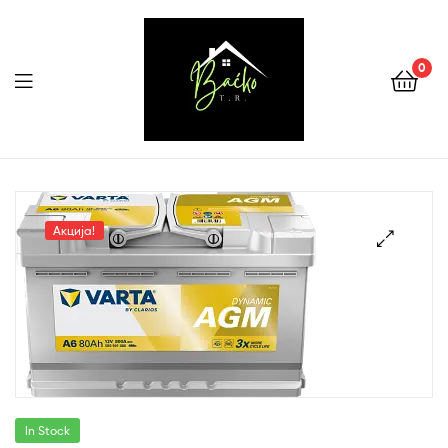
0
Menu
Tehnika
Backo
Акција!
Sombor
In Stock