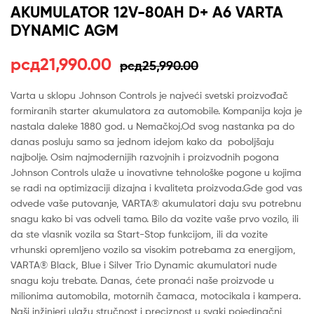
AKUMULATOR 12V-80AH D+ A6 VARTA
DYNAMIC AGM
Оригинална
Тренутна
рсд
21,990.00
рсд
25,990.00
цена
цена
Varta u sklopu Johnson Controls je najveći svetski proizvođač
formiranih starter akumulatora za automobile. Kompanija koja je
је
је:
nastala daleke 1880 god. u Nemačkoj.Od svog nastanka pa do
била:
рсд21,990.00.
danas posluju samo sa jednom idejom kako da poboljšaju
najbolje. Osim najmodernijih razvojnih i proizvodnih pogona
рсд25,990.00.
Johnson Controls ulaže u inovativne tehnološke pogone u kojima
se radi na optimizaciji dizajna i kvaliteta proizvoda.Gde god vas
odvede vaše putovanje, VARTA® akumulatori daju svu potrebnu
snagu kako bi vas odveli tamo. Bilo da vozite vaše prvo vozilo, ili
da ste vlasnik vozila sa Start-Stop funkcijom, ili da vozite
vrhunski opremljeno vozilo sa visokim potrebama za energijom,
VARTA® Black, Blue i Silver Trio Dynamic akumulatori nude
snagu koju trebate. Danas, ćete pronaći naše proizvode u
milionima automobila, motornih čamaca, motocikala i kampera.
Naši inžinjeri ulažu stručnost i preciznost u svaki pojedinačni